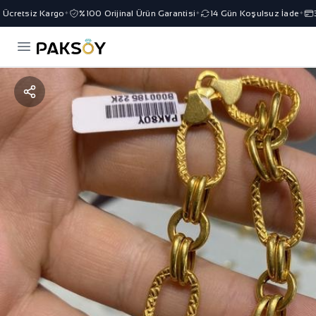
cretsiz Kargo
%100 Orijinal Ürün Garantisi
14 Gün Koşulsuz İade
3 
✦
✦
✦