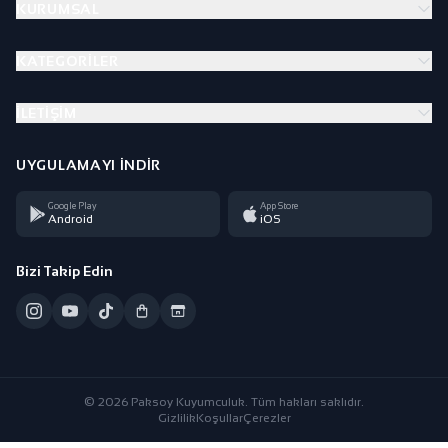
KURUMSAL
KATEGORILER
İLETIŞIM
UYGULAMAYI İNDIR
Google Play
App Store
Android
iOS
Bizi Takip Edin
© 2026 Paksoy Kuyumculuk. Tüm hakları saklıdır.
Gizlilik
Koşullar
Çerezler