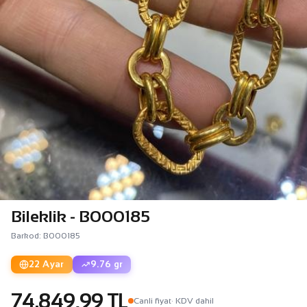
Bileklik - B000185
Barkod: B000185
22 Ayar
9.76 gr
74.849,99 TL
Canli fiyat
· KDV dahil