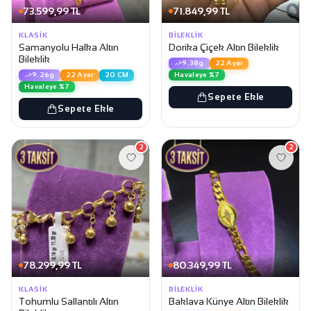
73.599,99 TL
71.849,99 TL
KLASIK
BILEKLIK
Samanyolu Halka Altın
Dorika Çiçek Altın Bileklik
Bileklik
9.38g
22 Ayar
Havaleye %7
9.26g
22 Ayar
20 CM
Havaleye %7
Sepete Ekle
Sepete Ekle
2
2
78.299,99 TL
80.349,99 TL
KLASIK
BILEKLIK
Tohumlu Sallantılı Altın
Baklava Künye Altın Bileklik