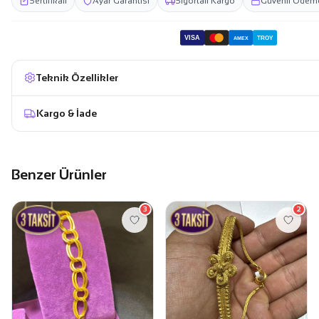
Sertifikalı
Ayar Garantisi
Sigortalı Kargo
Güvenli Ödem
VISA
TROY
AMEX
Teknik Özellikler
Kargo & İade
Benzer Ürünler
3
2