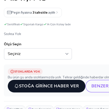
Peşin fiyatına
3 taksitle
aylık
Sertifikalı
Sigortalı Kargo
14 Gün Kolay İade
Stokta Yok
Ölçü Seçin
STOKLARDA YOK
Bu ürün şu anda stoklarımızda yok. Tekrar geldiğinde haberdar olm
STOĞA GİRİNCE HABER VER
BENZER