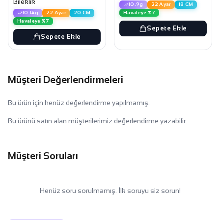
Bileklik
10.9g
22 Ayar
18 CM
Havaleye %7
10.14g
22 Ayar
20 CM
Havaleye %7
Sepete Ekle
Sepete Ekle
Müşteri Değerlendirmeleri
Bu ürün için henüz değerlendirme yapılmamış.
Bu ürünü satın alan müşterilerimiz değerlendirme yazabilir.
Müşteri Soruları
Henüz soru sorulmamış. İlk soruyu siz sorun!