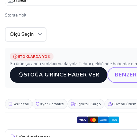
3 taksit
·
Stokta Yok
STOKLARDA YOK
Bu ürün şu anda stoklarımızda yok. Tekrar geldiğinde haberdar olm
STOĞA GİRİNCE HABER VER
BENZER
Sertifikalı
Ayar Garantisi
Sigortalı Kargo
Güvenli Ödem
VISA
TROY
AMEX
Ürün Açıklaması