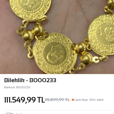
Bileklik - B000233
Barkod: B000233
111.549,99 TL
115.899,99 TL
Canli fiyat
· KDV dahil