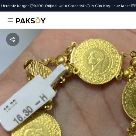
cretsiz Kargo
%100 Orijinal Ürün Garantisi
14 Gün Koşulsuz İade
3 
✦
✦
✦