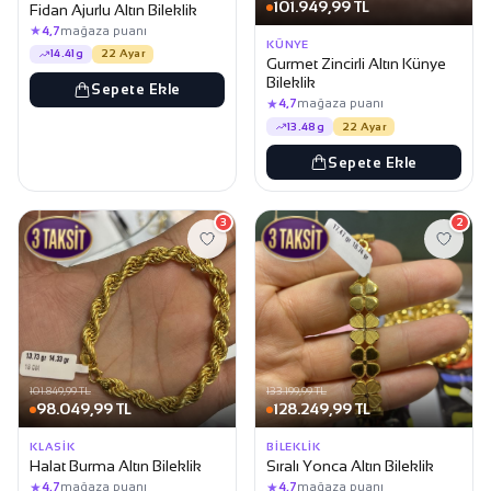
101.949,99 TL
Fidan Ajurlu Altın Bileklik
★
4,7
mağaza puanı
KÜNYE
14.41g
22 Ayar
Gurmet Zincirli Altın Künye
Bileklik
Sepete Ekle
★
4,7
mağaza puanı
13.48g
22 Ayar
Sepete Ekle
3
2
101.849,99 TL
133.199,99 TL
98.049,99 TL
128.249,99 TL
KLASIK
BILEKLIK
Halat Burma Altın Bileklik
Sıralı Yonca Altın Bileklik
★
★
4,7
mağaza puanı
4,7
mağaza puanı