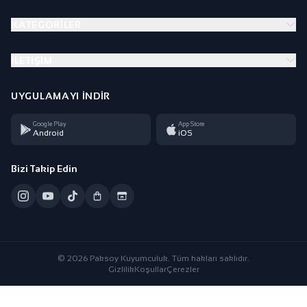
KATEGORILER
İLETIŞIM
UYGULAMAYI İNDIR
Google Play
App Store
Android
iOS
Bizi Takip Edin
© 2026 Paksoy Kuyumculuk. Tüm hakları saklıdır.
Gizlilik
Koşullar
Çerezler