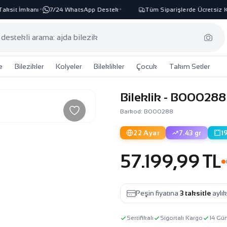
ksit İmkanı
7/24 WhatsApp Destek
Tüm Siparişlerde Ücretsiz Ka
✦
✦
e
Bilezikler
Kolyeler
Bileklikler
Çocuk
Takım Setler
Bileklik - B000288
Barkod: B000288
22 Ayar
7.43 gr
1
57.199,99 TL
Peşin fiyatına
3 taksitle
aylı
Sertifikalı
Sigortalı Kargo
14 Gü