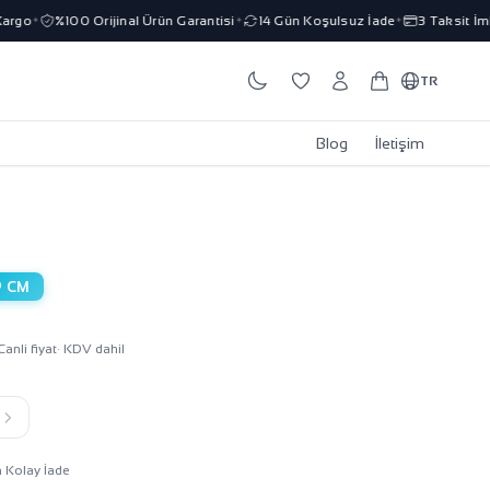
rgo
%100 Orijinal Ürün Garantisi
14 Gün Koşulsuz İade
3 Taksit İmka
✦
✦
✦
TR
Blog
İletişim
9 CM
Canli fiyat
· KDV dahil
k
n Kolay İade