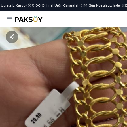
cretsiz Kargo
%100 Orijinal Ürün Garantisi
14 Gün Koşulsuz İade
3 
✦
✦
✦