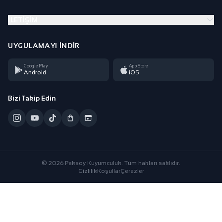
İLETIŞIM
UYGULAMAYI İNDIR
Google Play
App Store
Android
iOS
Bizi Takip Edin
© 2026 Paksoy Kuyumculuk. Tüm hakları saklıdır.
Gizlilik
Koşullar
Çerezler