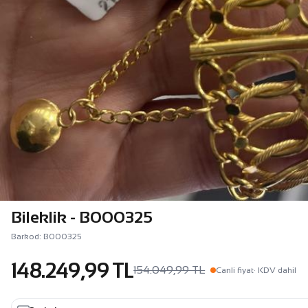
Bileklik - B000325
Barkod: B000325
148.249,99 TL
154.049,99 TL
Canli fiyat
· KDV dahil