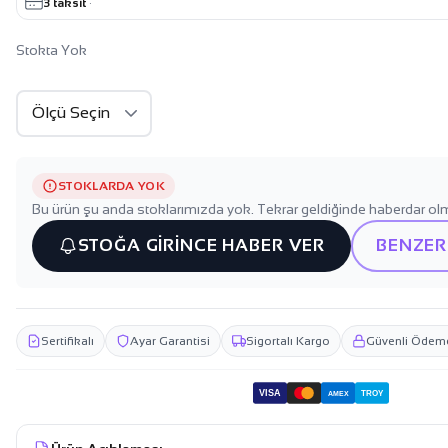
3 taksit
·
Stokta Yok
STOKLARDA YOK
Bu ürün şu anda stoklarımızda yok. Tekrar geldiğinde haberdar olm
STOĞA GİRİNCE HABER VER
BENZER
Sertifikalı
Ayar Garantisi
Sigortalı Kargo
Güvenli Ödem
VISA
TROY
AMEX