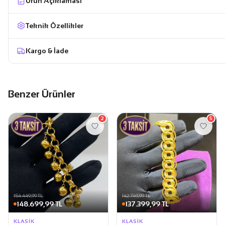
Ürün Açıklaması
Teknik Özellikler
Kargo & İade
Benzer Ürünler
2
5
154.449,99 TL
142.749,99 TL
148.699,99 TL
137.399,99 TL
KLASIK
KLASIK