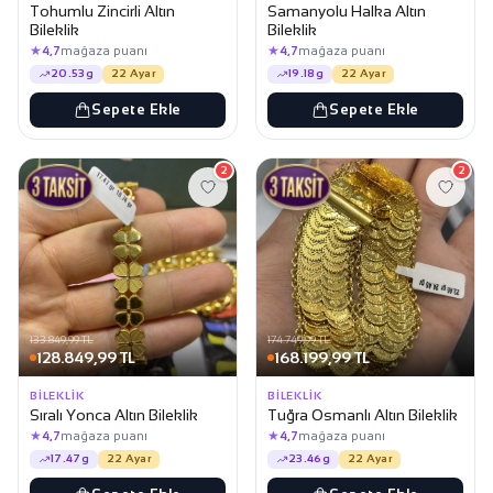
Tohumlu Zincirli Altın
Samanyolu Halka Altın
Bileklik
Bileklik
★
★
4,7
mağaza puanı
4,7
mağaza puanı
20.53g
22 Ayar
19.18g
22 Ayar
Sepete Ekle
Sepete Ekle
2
2
133.849,99 TL
174.749,99 TL
128.849,99 TL
168.199,99 TL
BILEKLIK
BILEKLIK
Sıralı Yonca Altın Bileklik
Tuğra Osmanlı Altın Bileklik
★
★
4,7
mağaza puanı
4,7
mağaza puanı
17.47g
22 Ayar
23.46g
22 Ayar