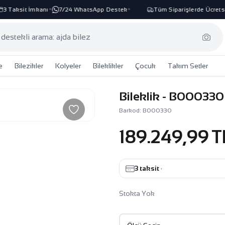
3 Taksit İmkanı
7/24 WhatsApp Destek
Tüm Siparişlerde Ücretsiz
✦
✦
e
Bilezikler
Kolyeler
Bileklikler
Çocuk
Takım Setler
Bileklik - B000330
Barkod: B000330
189.249,99 T
3 taksit
·
Stokta Yok