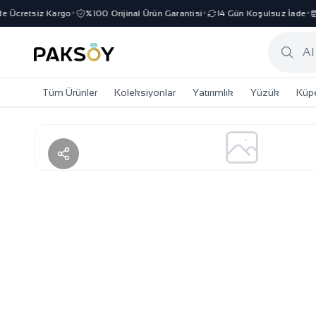
 Ücretsiz Kargo
%100 Orijinal Ürün Garantisi
14 Gün Koşulsuz İade
✦
✦
✦
Tüm Ürünler
Koleksiyonlar
Yatırımlık
Yüzük
Küp