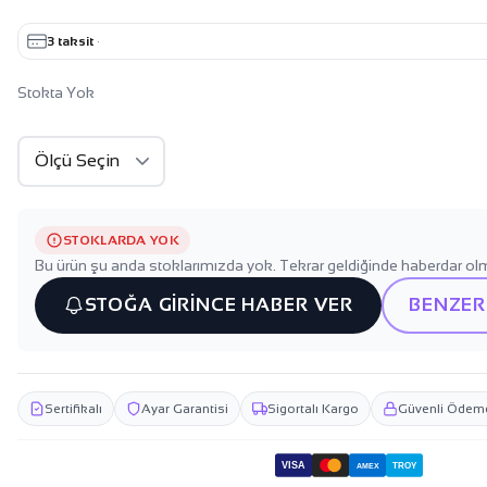
3 taksit
·
Stokta Yok
STOKLARDA YOK
Bu ürün şu anda stoklarımızda yok. Tekrar geldiğinde haberdar olm
STOĞA GİRİNCE HABER VER
BENZER
Sertifikalı
Ayar Garantisi
Sigortalı Kargo
Güvenli Ödem
VISA
TROY
AMEX