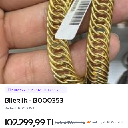
Koleksiyon: Kartiyel Koleksiyonu
Bileklik - B000353
Barkod: B000353
102.299,99 TL
106.249,99 TL
Canli fiyat
· KDV dahil