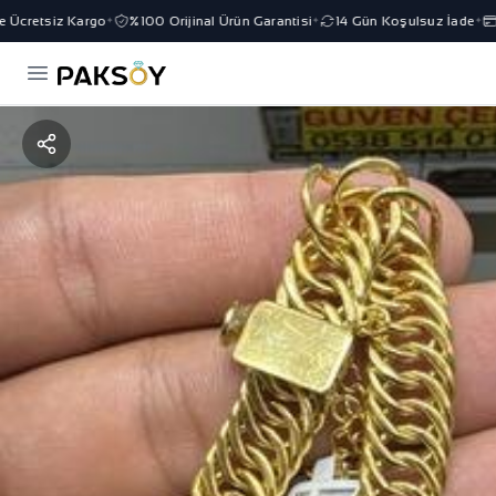
 Ücretsiz Kargo
%100 Orijinal Ürün Garantisi
14 Gün Koşulsuz İade
3
✦
✦
✦