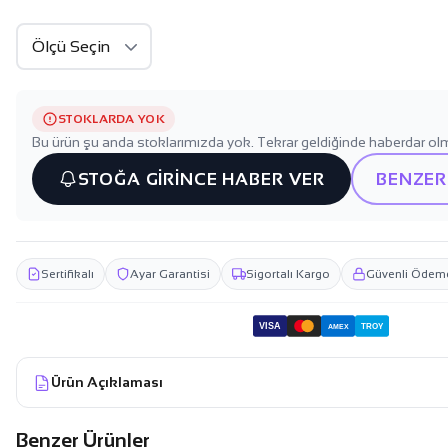
STOKLARDA YOK
Bu ürün şu anda stoklarımızda yok. Tekrar geldiğinde haberdar olm
STOĞA GİRİNCE HABER VER
BENZER
Sertifikalı
Ayar Garantisi
Sigortalı Kargo
Güvenli Ödem
VISA
TROY
AMEX
Ürün Açıklaması
Benzer Ürünler
233.599,99 TL