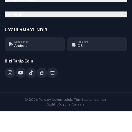
İLETIŞIM
UYGULAMAYI İNDIR
Google Play
App Store
Android
iOS
Bizi Takip Edin
© 2026 Paksoy Kuyumculuk. Tüm hakları saklıdır.
Gizlilik
Koşullar
Çerezler