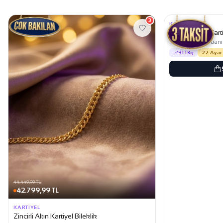
224.849,99 TL
3
KARTIYEL
Kalemli Altın Karti
★
4,7
mağaza puanı
31.13g
22 Ayar
44.449,99 TL
42.799,99 TL
KARTIYEL
Zincirli Altın Kartiyel Bileklik