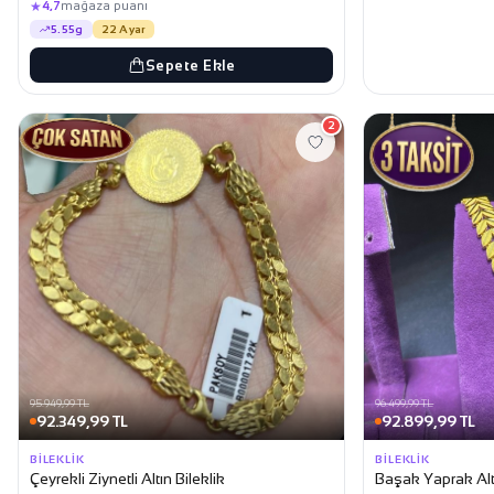
★
4,7
mağaza puanı
5.55g
22 Ayar
Sepete Ekle
2
95.949,99 TL
96.499,99 TL
92.349,99 TL
92.899,99 TL
BILEKLIK
BILEKLIK
Çeyrekli Ziynetli Altın Bileklik
Başak Yaprak Altı