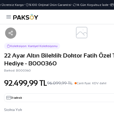
Ücretsiz Kargo
%100 Orijinal Ürün Garantisi
14 Gün Koşulsuz İade
3 
✦
✦
✦
Koleksiyon: Kartiyel Koleksiyonu
22 Ayar Altın Bileklik Doktor Fatih Özel 
Hediye - B000360
Barkod: B000360
92.499,99 TL
96.099,99 TL
Canli fiyat
· KDV dahil
3 taksit
·
Stokta Yok