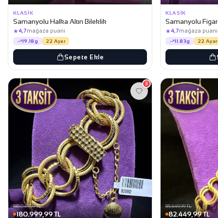
KLASIK
KLASIK
Samanyolu Halka Altın Bileklik
Samanyolu Figaro 
★
★
4,7
mağaza puanı
4,7
mağaza puanı
19.18g
22 Ayar
11.83g
22 Ayar
Sepete Ekle
3
188.049,99 TL
85.649,99 TL
180.999,99 TL
82.449,99 TL