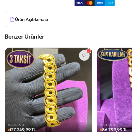
VISA
TROY
AMEX
Ürün Açıklaması
Benzer Ürünler
3
142.599,99 TL
90.149,99 TL
137.249,99 TL
86.799,99 TL