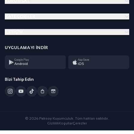
KURUMSAL
KATEGORILER
İLETIŞIM
UYGULAMAYI İNDIR
Google Play
App Store
Android
iOS
Bizi Takip Edin
© 2026 Paksoy Kuyumculuk. Tüm hakları saklıdır.
Gizlilik
Koşullar
Çerezler