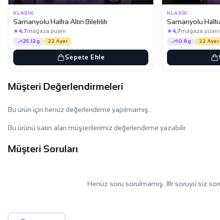
KLASIK
KLASIK
Samanyolu Halka Altın Bileklik
Samanyolu Halka 
★
★
4,7
mağaza puanı
4,7
mağaza puanı
25.12g
22 Ayar
10.8g
22 Ayar
Sepete Ekle
Müşteri Değerlendirmeleri
Bu ürün için henüz değerlendirme yapılmamış.
Bu ürünü satın alan müşterilerimiz değerlendirme yazabilir.
Müşteri Soruları
Henüz soru sorulmamış. İlk soruyu siz sor