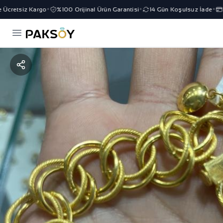
cretsiz Kargo
%100 Orijinal Ürün Garantisi
14 Gün Koşulsuz İade
3 
✦
✦
✦