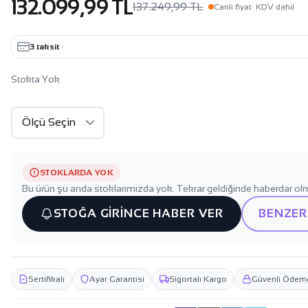
132.099,99 TL
137.249,99 TL
Canli fiyat
· KDV dahil
3 taksit
·
Stokta Yok
STOKLARDA YOK
Bu ürün şu anda stoklarımızda yok. Tekrar geldiğinde haberdar olm
STOĞA GİRİNCE HABER VER
BENZER
Sertifikalı
Ayar Garantisi
Sigortalı Kargo
Güvenli Ödem