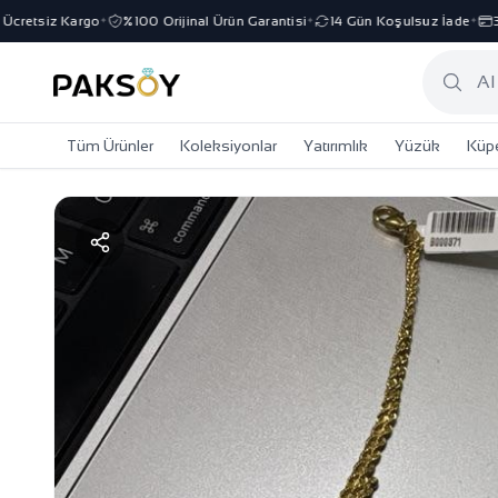
etsiz Kargo
%100 Orijinal Ürün Garantisi
14 Gün Koşulsuz İade
3 Ta
✦
✦
✦
Tüm Ürünler
Koleksiyonlar
Yatırımlık
Yüzük
Küp