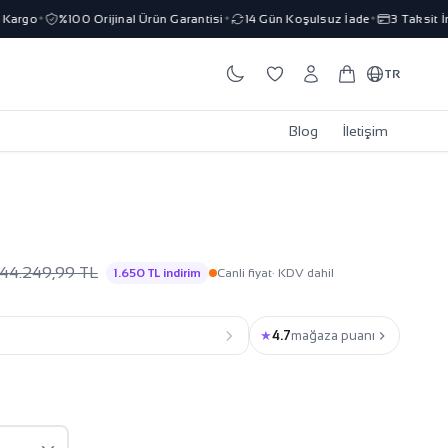
rgo
%100 Orijinal Ürün Garantisi
14 Gün Koşulsuz İade
3 Taksit İmka
✦
✦
✦
TR
Blog
İletişim
44.249,99 TL
1.650 TL indirim
Canli fiyat
· KDV dahil
★
4.7
mağaza puanı