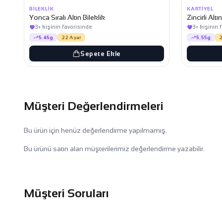
BILEKLIK
KARTIYEL
Yonca Sıralı Altın Bileklik
Zincirli Altı
3+ kişinin favorisinde
3+ kişinin 
5.45g
22 Ayar
5.55g
2
Sepete Ekle
Müşteri Değerlendirmeleri
Bu ürün için henüz değerlendirme yapılmamış.
Bu ürünü satın alan müşterilerimiz değerlendirme yazabilir.
Müşteri Soruları