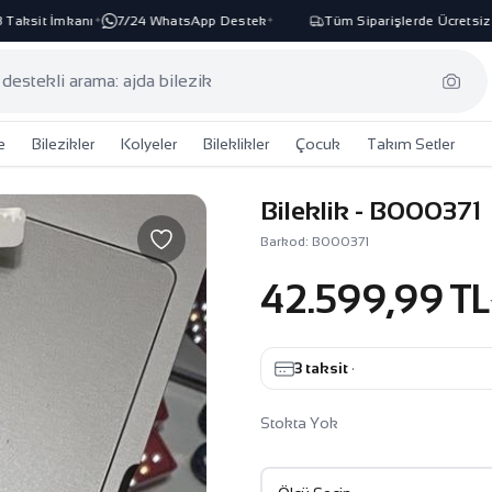
ksit İmkanı
7/24 WhatsApp Destek
Tüm Siparişlerde Ücretsiz Ka
✦
✦
e
Bilezikler
Kolyeler
Bileklikler
Çocuk
Takım Setler
Bileklik - B000371
Barkod: B000371
42.599,99 TL
3 taksit
·
Stokta Yok