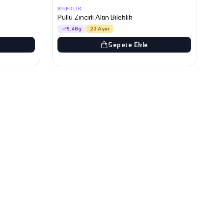
BILEKLIK
Pullu Zincirli Altın Bileklik
5.48g
22 Ayar
Sepete Ekle