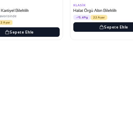
KLASIK
n Kartiyel Bileklik
Halat Örgü Altın Bileklik
favorisinde
5.49g
22 Ayar
2 Ayar
Sepete Ekle
Sepete Ekle