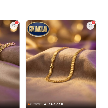
2
2
41.749,99 TL
43.399,99 TL