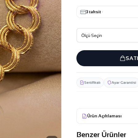
3 taksit
·
SAT
Sertifikalı
Ayar Garantisi
Ürün Açıklaması
Benzer Ürünler