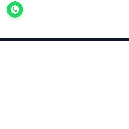
Takınca Stil, Saklayınca Değer
KURUMSAL
KATEGORI
Hakkımızda
Yatırımlık
Küpe
Altın Fiyatları
Kolyeler
Kahramanmaraş Altın Fiyatları
Çocuk
Altın Bozdurma Hesaplama