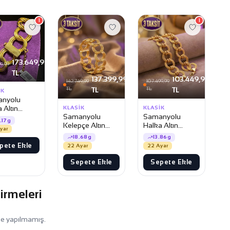
1
1
173.649,99
9,99
TL
137.399,99
103.449,99
142.749,99
107.499,99
TL
TL
TL
TL
IK
nyolu
 Altın
KLASIK
KLASIK
Samanyolu
Samanyolu
lik
.17g
Kelepçe Altın
Halka Altın
yar
Bileklik
Bileklik
18.68g
13.86g
pete Ekle
22 Ayar
22 Ayar
Sepete Ekle
Sepete Ekle
irmeleri
me yapılmamış.