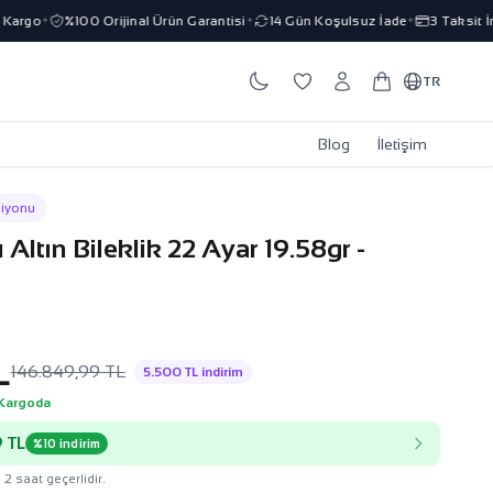
rgo
%100 Orijinal Ürün Garantisi
14 Gün Koşulsuz İade
3 Taksit İmk
✦
✦
✦
TR
Blog
İletişim
siyonu
ltın Bileklik 22 Ayar 19.58gr -
L
146.849,99 TL
5.500 TL indirim
 Kargoda
 TL
%10 indirim
 2 saat geçerlidir.