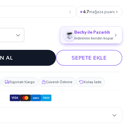
★
4.7
mağaza puanı
Becky ile Pazarlık
İndirimini kendin kopar
IN AL
SEPETE EKLE
Sigortalı Kargo
Güvenli Ödeme
Kolay İade
VISA
TROY
AMEX