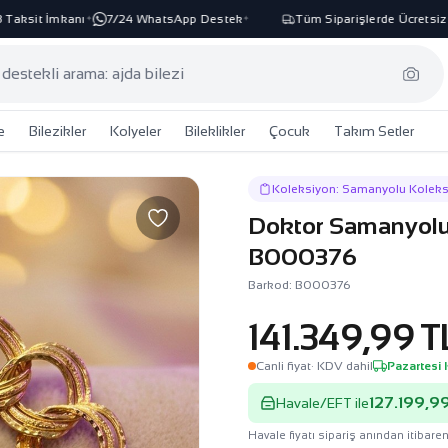
ksit İmkanı
7/24 WhatsApp Destek
Tüm Siparişlerde Ücretsiz Ka
✦
✦
e
Bilezikler
Kolyeler
Bileklikler
Çocuk
Takım Setler
Koleksiyon: Samanyolu Kolek
Doktor Samanyolu A
B000376
Barkod: B000376
141.349,99 T
Canli fiyat
· KDV dahil
Pazartesi
127.199,99
Havale/EFT ile
Havale fiyatı sipariş anından itibaren