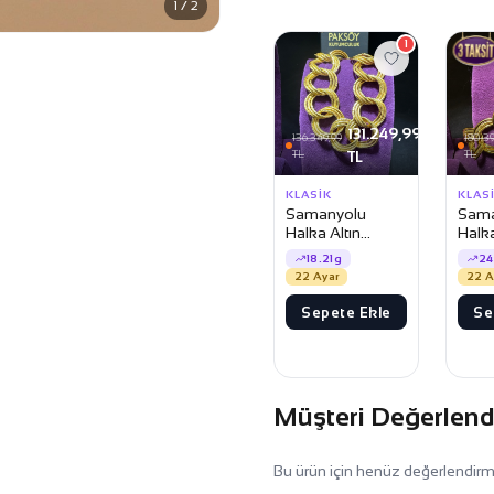
1 / 2
1
131.249,99
136.349,99
180.39
TL
TL
TL
KLASIK
KLAS
Samanyolu
Sama
Halka Altın
Halka
Bileklik
Bilek
18.21g
24
22 Ayar
22 A
Sepete Ekle
Se
Müşteri Değerlend
Bu ürün için henüz değerlendir