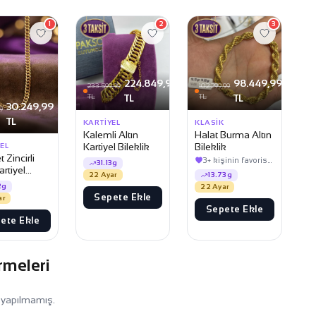
1
2
3
224.849,99
98.449,99
233.599,99
102.299,99
TL
TL
TL
TL
30.249,99
9
TL
KARTIYEL
KLASIK
Kalemli Altın
Halat Burma Altın
Kartiyel Bileklik
Bileklik
EL
 Zincirli
3+ kişinin favorisinde
31.13g
artiyel
22 Ayar
13.73g
k
2g
22 Ayar
Sepete Ekle
ar
Sepete Ekle
ete Ekle
rmeleri
 yapılmamış.