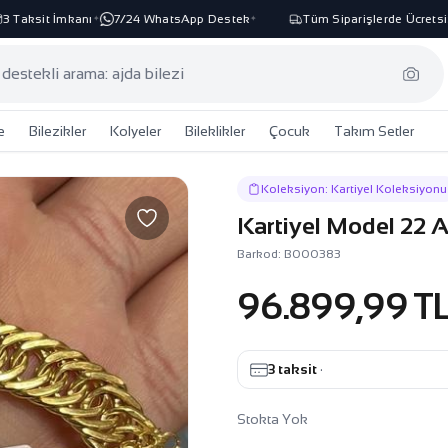
Taksit İmkanı
7/24 WhatsApp Destek
Tüm Siparişlerde Ücretsiz 
✦
✦
e
Bilezikler
Kolyeler
Bileklikler
Çocuk
Takım Setler
Koleksiyon: Kartiyel Koleksiyonu
Kartiyel Model 22 A
Barkod: B000383
96.899,99 T
3 taksit
·
Stokta Yok