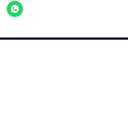
Takınca Stil, Saklayınca Değer
KURUMSAL
KATEGORI
Hakkımızda
Yatırımlık
Küpe
Altın Fiyatları
Kolyeler
Kahramanmaraş Altın Fiyatları
Çocuk
Altın Bozdurma Hesaplama