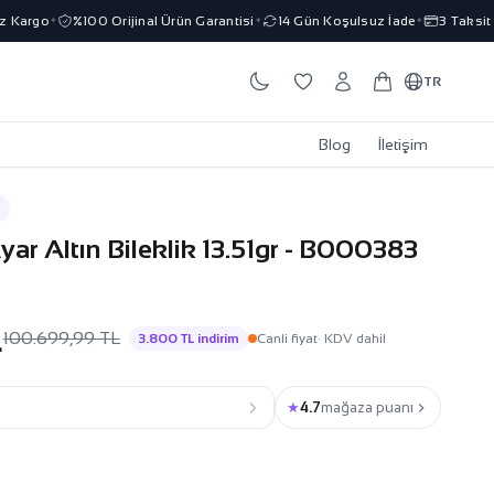
Kargo
%100 Orijinal Ürün Garantisi
14 Gün Koşulsuz İade
3 Taksit İm
✦
✦
✦
TR
Blog
İletişim
yar Altın Bileklik 13.51gr - B000383
L
100.699,99 TL
3.800 TL indirim
Canli fiyat
· KDV dahil
★
4.7
mağaza puanı