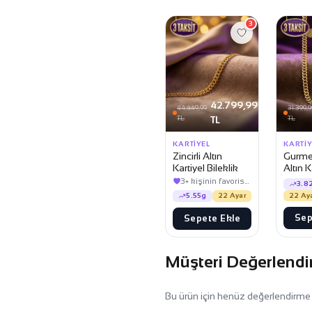
3
42.799,99
44.449,99
31.399,9
TL
TL
TL
KARTIYEL
KARTIY
Zincirli Altın
Gurmet
Kartiyel Bileklik
Altın K
Bilekli
3+ kişinin favorisinde
3.8
22 Ay
5.55g
22 Ayar
Sep
Sepete Ekle
Müşteri Değerlendi
Bu ürün için henüz değerlendirme