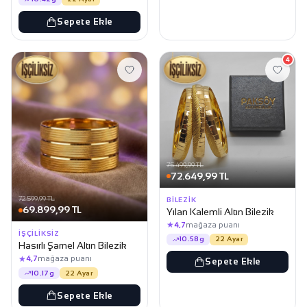
Sepete Ekle
4
75.499,99 TL
72.649,99 TL
72.599,99 TL
BILEZIK
69.899,99 TL
Yılan Kalemli Altın Bilezik
★
4,7
mağaza puanı
İŞÇILIKSIZ
10.58g
22 Ayar
Hasırlı Şarnel Altın Bilezik
★
4,7
mağaza puanı
Sepete Ekle
10.17g
22 Ayar
Sepete Ekle