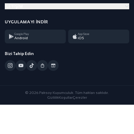
İLETIŞIM
UYGULAMAYI İNDIR
Google Play
App Store
Android
iOS
Bizi Takip Edin
© 2026 Paksoy Kuyumculuk. Tüm hakları saklıdır.
Gizlilik
Koşullar
Çerezler