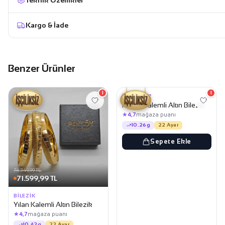
Kargo & İade
Benzer Ürünler
73.249,99 TL
70.499,99 TL
1
1
İŞÇILIKSIZ
Hasırlı Kalemli Altın Bilezik
★
4,7
mağaza puanı
10.26g
22 Ayar
Sepete Ekle
74.349,99 TL
71.599,99 TL
BILEZIK
Yılan Kalemli Altın Bilezik
★
4,7
mağaza puanı
10.42g
22 Ayar