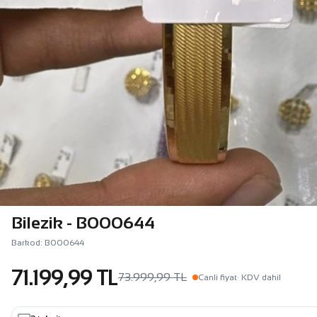
Bilezik - B000644
Barkod: B000644
71.199,99 TL
73.999,99 TL
Canli fiyat
· KDV dahil