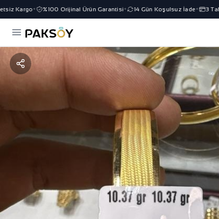
siz Kargo
%100 Orijinal Ürün Garantisi
14 Gün Koşulsuz İade
3 Taks
✦
✦
✦