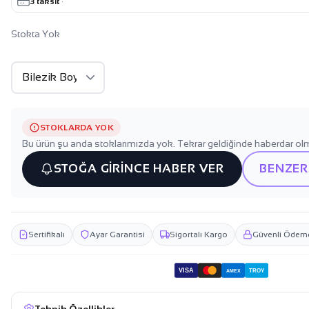
3 taksit
·
Stokta Yok
STOKLARDA YOK
Bu ürün şu anda stoklarımızda yok. Tekrar geldiğinde haberdar olm
STOĞA GİRİNCE HABER VER
BENZER
Sertifikalı
Ayar Garantisi
Sigortalı Kargo
Güvenli Ödem
VISA
TROY
AMEX
Teknik Özellikler