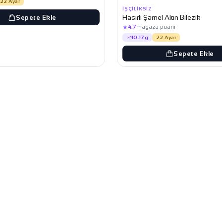
22 Ayar
İŞÇILIKSIZ
Hasırlı Şarnel Altın Bilezik
Sepete Ekle
★
4,7
mağaza puanı
10.17g
22 Ayar
Sepete Ekle