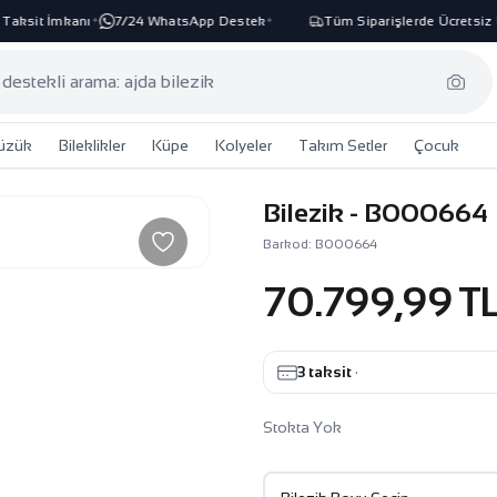
ksit İmkanı
7/24 WhatsApp Destek
Tüm Siparişlerde Ücretsiz Ka
✦
✦
üzük
Bileklikler
Küpe
Kolyeler
Takım Setler
Çocuk
Bilezik - B000664
Barkod: B000664
70.799,99 T
3 taksit
·
Stokta Yok