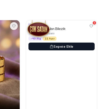
72.349,99 TL
69.649,99 TL
1
İŞÇILIKSIZ
Ajda Zikzak Altın Bilezik
★
4,7
mağaza puanı
10.15g
22 Ayar
Sepete Ekle