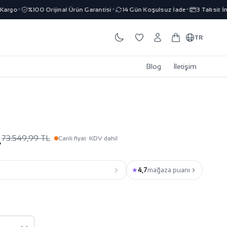
rgo
%100 Orijinal Ürün Garantisi
14 Gün Koşulsuz İade
3 Taksit İmka
✦
✦
✦
TR
Blog
İletişim
L
73.549,99 TL
Canli fiyat
· KDV dahil
★
4,7
mağaza puanı