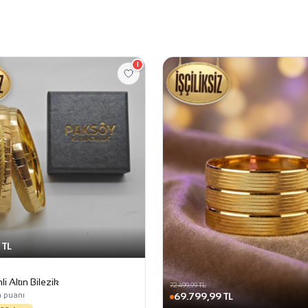
1
 TL
i Altın Bilezik
72.499,99 TL
 puanı
69.799,99 TL