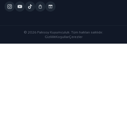
© 2026 Paksoy Kuyumculuk. Tüm hakları saklıdır.
Gizlilik
Koşullar
Çerezler