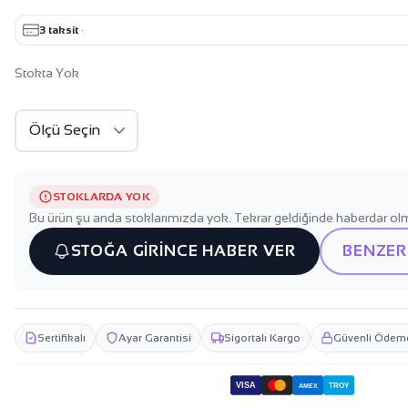
3 taksit
·
Stokta Yok
STOKLARDA YOK
Bu ürün şu anda stoklarımızda yok. Tekrar geldiğinde haberdar olm
STOĞA GİRİNCE HABER VER
BENZER
Sertifikalı
Ayar Garantisi
Sigortalı Kargo
Güvenli Ödem
VISA
TROY
AMEX