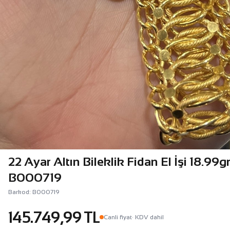
22 Ayar Altın Bileklik Fidan El İşi 18.99g
B000719
Barkod: B000719
145.749,99 TL
Canli fiyat
· KDV dahil