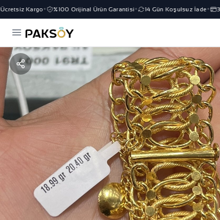
cretsiz Kargo
%100 Orijinal Ürün Garantisi
14 Gün Koşulsuz İade
3 T
✦
✦
✦