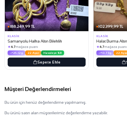
188.249,99 TL
102.399,99 TL
KLASIK
KLASIK
Samanyolu Halka Altın Bileklik
Halat Burma Altın
★
★
4.7
mağaza puanı
4.7
mağaza puanı
25.12g
22 Ayar
Havaleye %8
13.73g
22 Aya
Sepete Ekle
Müşteri Değerlendirmeleri
Bu ürün için henüz değerlendirme yapılmamış.
Bu ürünü satın alan müşterilerimiz değerlendirme yazabilir.