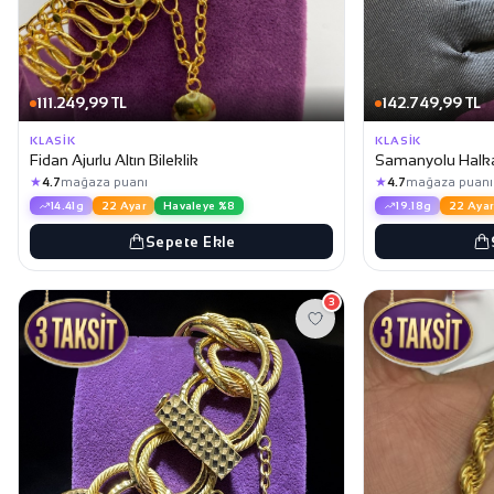
111.249,99 TL
142.749,99 TL
KLASIK
KLASIK
Fidan Ajurlu Altın Bileklik
Samanyolu Halka 
★
★
4.7
mağaza puanı
4.7
mağaza puanı
14.41g
22 Ayar
Havaleye %8
19.18g
22 Ayar
Sepete Ekle
3