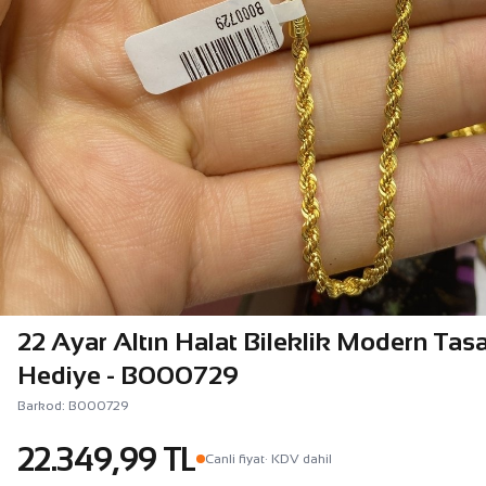
22 Ayar Altın Halat Bileklik Modern Tas
Hediye - B000729
Barkod: B000729
22.349,99 TL
Canli fiyat
· KDV dahil