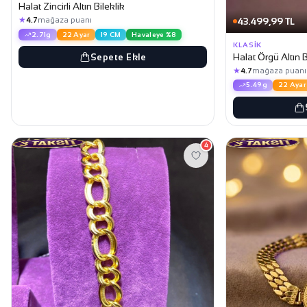
Halat Zincirli Altın Bileklik
★
43.499,99 TL
4.7
mağaza puanı
2.71g
22 Ayar
19 CM
Havaleye %8
KLASIK
Halat Örgü Altın B
Sepete Ekle
★
4.7
mağaza puanı
5.49g
22 Ayar
4