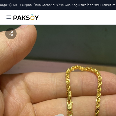
rgo
%100 Orijinal Ürün Garantisi
14 Gün Koşulsuz İade
3 Taksit İmka
✦
✦
✦