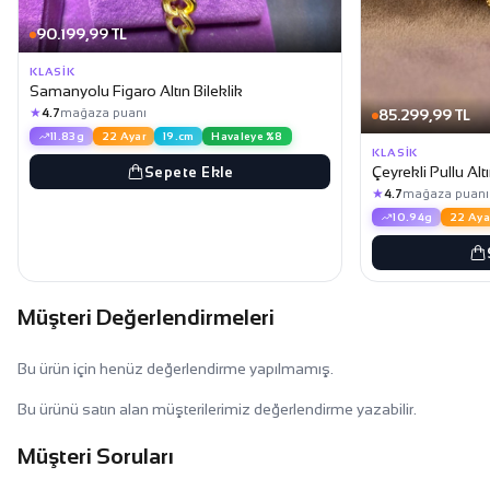
90.199,99 TL
KLASIK
Samanyolu Figaro Altın Bileklik
★
85.299,99 TL
4.7
mağaza puanı
11.83g
22 Ayar
19.cm
Havaleye %8
KLASIK
Çeyrekli Pullu Altı
Sepete Ekle
★
4.7
mağaza puanı
10.94g
22 Aya
Müşteri Değerlendirmeleri
Bu ürün için henüz değerlendirme yapılmamış.
Bu ürünü satın alan müşterilerimiz değerlendirme yazabilir.
Müşteri Soruları