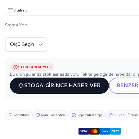
3 taksit
·
Stokta Yok
STOKLARDA YOK
Bu ürün şu anda stoklarımızda yok. Tekrar geldiğinde haberdar olm
STOĞA GİRİNCE HABER VER
BENZER
Sertifikalı
Ayar Garantisi
Sigortalı Kargo
Güvenli Ödem
VISA
TROY
AMEX