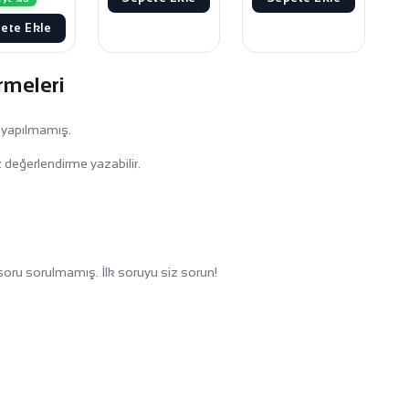
ete Ekle
rmeleri
 yapılmamış.
 değerlendirme yazabilir.
oru sorulmamış. İlk soruyu siz sorun!