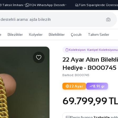
aksit İmkanı
7/24 WhatsApp Destek
Tüm Siparişlerde Ücretsiz K
✦
✦
e
Bilezikler
Kolyeler
Bileklikler
Çocuk
Takım Setler
Koleksiyon: Kartiyel Koleksiyonu
22 Ayar Altın Bilek
Hediye - B000745
Barkod: B000745
22 Ayar
8.91 gr
69.799,99 T
Peşin fiyatına
3 taksitle
aylı