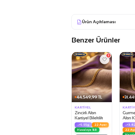
Ürün Açıklaması
Benzer Ürünler
3
44.549,99 TL
31.44
KARTIYEL
KARTIY
Zincirli Altın
Gurmet
Kartiyel Bileklik
Altın K
Bilekli
5.55g
22 Ayar
3.8
Havaleye %8
22 Ay
Haval