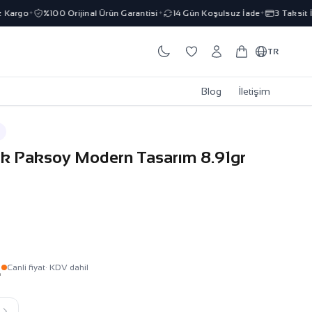
argo
%100 Orijinal Ürün Garantisi
14 Gün Koşulsuz İade
3 Taksit İmk
✦
✦
✦
TR
Blog
İletişim
lik Paksoy Modern Tasarım 8.91gr
L
Canli fiyat
· KDV dahil
k