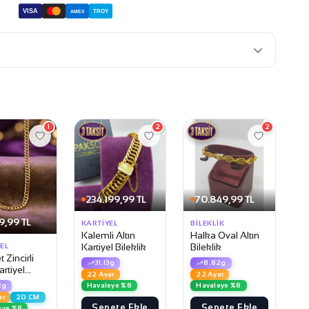
VISA
TROY
AMEX
1
2
2
234.199,99 TL
70.849,99 TL
9,99 TL
KARTIYEL
BILEKLIK
Kalemli Altın
Halka Oval Altın
Kartiyel Bileklik
Bileklik
EL
 Zincirli
31.13g
8.82g
artiyel
22 Ayar
22 Ayar
k
Havaleye %8
Havaleye %8
2g
ar
20 CM
Sepete Ekle
Sepete Ekle
eye %8