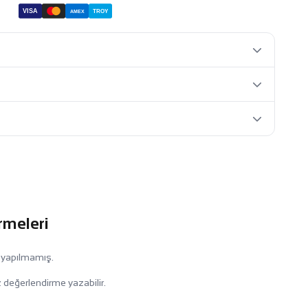
VISA
TROY
AMEX
rmeleri
 yapılmamış.
 değerlendirme yazabilir.