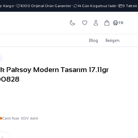
Kargo
%100 Orijinal Ürün Garantisi
14 Gün Koşulsuz İade
3 Taksit İm
✦
✦
✦
TR
Blog
İletişim
lik Paksoy Modern Tasarım 17.11gr
000828
Canli fiyat
· KDV dahil
k