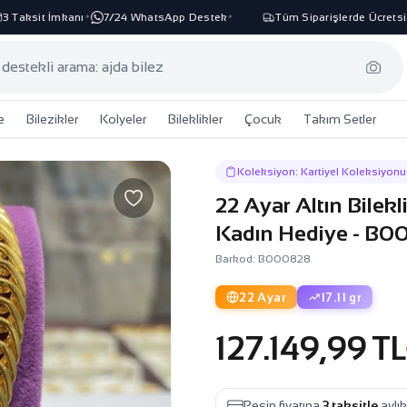
Taksit İmkanı
7/24 WhatsApp Destek
Tüm Siparişlerde Ücretsiz 
✦
✦
e
Bilezikler
Kolyeler
Bileklikler
Çocuk
Takım Setler
Koleksiyon: Kartiyel Koleksiyonu
22 Ayar Altın Bilek
Kadın Hediye - B
Barkod: B000828
22 Ayar
17.11 gr
127.149,99 TL
Peşin fiyatına
3 taksitle
aylı