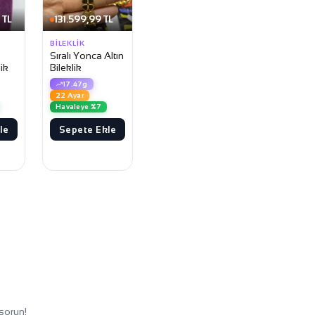
 TL
131.599,99 TL
BILEKLIK
Sıralı Yonca Altın
lik
Bileklik
17.47g
22 Ayar
Havaleye %7
le
Sepete Ekle
sorun!