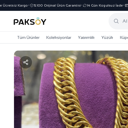
cretsiz Kargo
%100 Orijinal Ürün Garantisi
14 Gün Koşulsuz İade
3 
✦
✦
✦
Tüm Ürünler
Koleksiyonlar
Yatırımlık
Yüzük
Küp