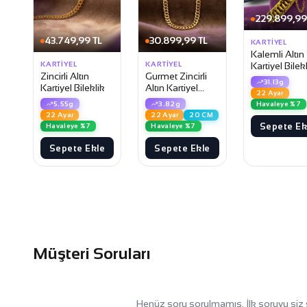
229.899,99
43.749,99 TL
30.899,99 TL
KARTIYEL
Kalemli Altın
KARTIYEL
KARTIYEL
Kartiyel Bilek
Zincirli Altın
Gurmet Zincirli
31.13g
Kartiyel Bileklik
Altın Kartiyel
22 Ayar
Bileklik
5.55g
3.82g
Havaleye %7
22 Ayar
22 Ayar
20 CM
Sepete Ek
Havaleye %7
Havaleye %7
Sepete Ekle
Sepete Ekle
Müşteri Soruları
Henüz soru sorulmamış. İlk soruyu siz 