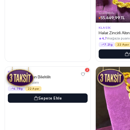
57.599,99 TL
55.449,99 TL
KLASIK
Halat Zincirli Altın
★
4,7
mağaza puanı
7.21g
22 Ayar
54.249,99 TL
52.199,99 TL
2
KLASIK
Halka Oval Altın Bileklik
★
4,7
mağaza puanı
6.78g
22 Ayar
Sepete Ekle