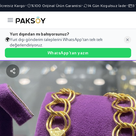
retsiz Kargo
%100 Orijinal Ürün Garantisi
14 Gün Koşulsuz İade
3 Ta
✦
✦
✦
Yurt dışından mı bakıyorsunuz?
🌍
Yurt dışı gönderim taleplerini WhatsApp'tan tek tek
değerlendiriyoruz.
WhatsApp'tan yazın