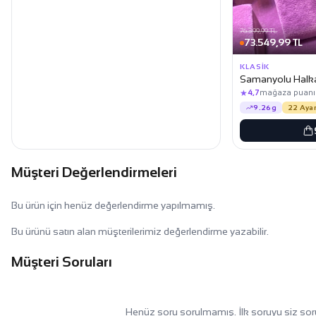
76.399,99 TL
73.549,99 TL
KLASIK
Samanyolu Halka 
★
4,7
mağaza puanı
9.26g
22 Ayar
Müşteri Değerlendirmeleri
Bu ürün için henüz değerlendirme yapılmamış.
Bu ürünü satın alan müşterilerimiz değerlendirme yazabilir.
Müşteri Soruları
Henüz soru sorulmamış. İlk soruyu siz sor