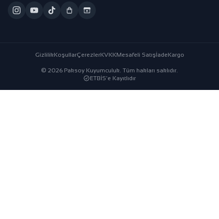
Gizlilik
Koşullar
Çerezler
KVKK
Mesafeli Satış
İade
Kargo
© 2026 Paksoy Kuyumculuk. Tüm hakları saklıdır.
ETBİS'e Kayıtlıdır