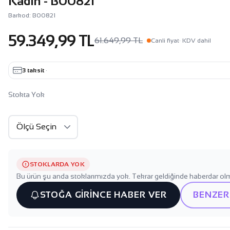
Kadın - B00821
Barkod: B00821
59.349,99 TL
61.649,99 TL
Canli fiyat
· KDV dahil
3 taksit
·
Stokta Yok
STOKLARDA YOK
Bu ürün şu anda stoklarımızda yok. Tekrar geldiğinde haberdar olm
STOĞA GİRİNCE HABER VER
BENZER