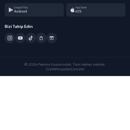
Google Play
App Store
Android
iOS
Bizi Takip Edin
© 2026 Paksoy Kuyumculuk. Tüm hakları saklıdır.
Gizlilik
Koşullar
Çerezler