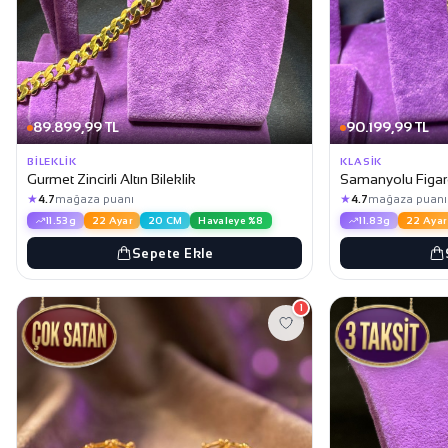
89.899,99 TL
90.199,99 TL
BILEKLIK
KLASIK
Gurmet Zincirli Altın Bileklik
Samanyolu Figaro 
★
★
4.7
mağaza puanı
4.7
mağaza puanı
11.53g
22 Ayar
20 CM
Havaleye %8
11.83g
22 Ayar
Sepete Ekle
1