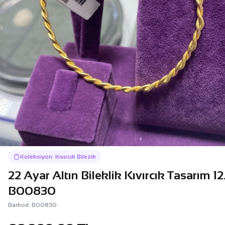
Koleksiyon: Kıvırcık Bilezik
22 Ayar Altın Bileklik Kıvırcık Tasarım 1
B00830
Barkod: B00830