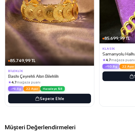
85.699,99 TL
KLASIK
Samanyolu Halka 
★
85.749,99 TL
4.7
mağaza puanı
10.8g
22 Ayar
BILEKLIK
Baskı Çeyrekli Altın Bileklik
★
4.7
mağaza puanı
11.11g
22 Ayar
Havaleye %8
Sepete Ekle
Müşteri Değerlendirmeleri