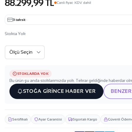
88.299,99 TL
Canli fiyat
· KDV dahil
3 taksit
·
Stokta Yok
STOKLARDA YOK
Bu ürün şu anda stoklarımızda yok. Tekrar geldiğinde haberdar olm
STOĞA GİRİNCE HABER VER
BENZER
Sertifikalı
Ayar Garantisi
Sigortalı Kargo
Güvenli Ödem