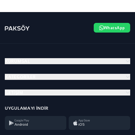
WhatsApp
KURUMSAL
KATEGORILER
İLETIŞIM
UYGULAMAYI İNDIR
Google Play
App Store
Android
iOS