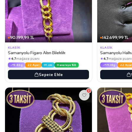
90.199,99 TL
142.699,99 TL
KLASIK
KLASIK
Samanyolu Figaro Altın Bileklik
Samanyolu Halka 
★
★
4.7
mağaza puanı
4.7
mağaza puanı
11.83g
22 Ayar
19.cm
Havaleye %8
19.18g
22 Ayar
Sepete Ekle
3