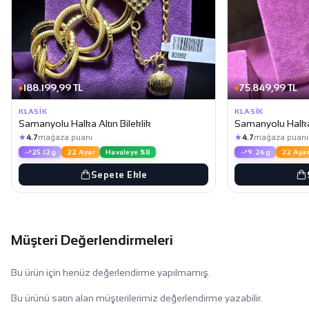
188.199,99 TL
75.849,99 TL
KLASIK
KLASIK
Samanyolu Halka Altın Bileklik
Samanyolu Halka 
★
★
4.7
mağaza puanı
4.7
mağaza puanı
25.12g
22 Ayar
Havaleye %8
9.26g
22 Ayar
Sepete Ekle
Müşteri Değerlendirmeleri
Bu ürün için henüz değerlendirme yapılmamış.
Bu ürünü satın alan müşterilerimiz değerlendirme yazabilir.