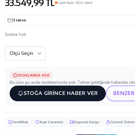
33.549,99 TL
Canli fiyat
· KDV dahil
3 taksit
·
Stokta Yok
STOKLARDA YOK
Bu ürün şu anda stoklarımızda yok. Tekrar geldiğinde haberdar olm
STOĞA GİRİNCE HABER VER
BENZER
Sertifikalı
Ayar Garantisi
Sigortalı Kargo
Güvenli Ödem