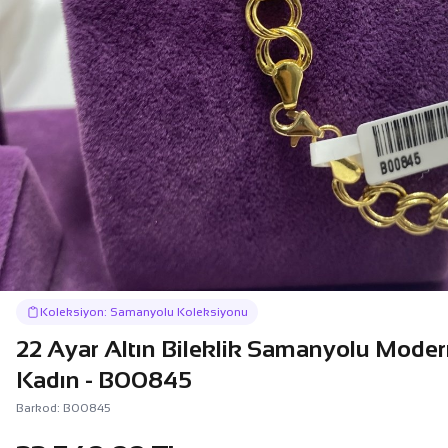
Koleksiyon: Samanyolu Koleksiyonu
22 Ayar Altın Bileklik Samanyolu Moder
Kadın - B00845
Barkod: B00845