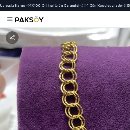
cretsiz Kargo
%100 Orijinal Ürün Garantisi
14 Gün Koşulsuz İade
3 T
✦
✦
✦