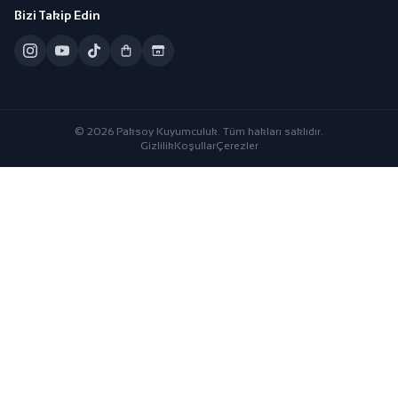
Bizi Takip Edin
© 2026 Paksoy Kuyumculuk. Tüm hakları saklıdır.
Gizlilik
Koşullar
Çerezler