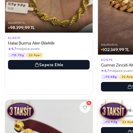
102.249,99 TL
98.399,99 TL
KLASIK
Halat Burma Altın Bileklik
106.299,99 TL
★
4,7
mağaza puanı
102.349,99 TL
13.73g
22 Ayar
KÜNYE
Sepete Ekle
Gurmet Zincirli Al
★
4,7
mağaza puanı
13.48g
22 Aya
97.249,99 TL
93.649,99 TL
15
BILEKLIK
Kaburga Kalemli A
★
4,7
mağaza puanı
12.92g
22 Aya