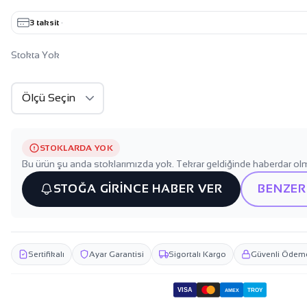
3 taksit
·
Stokta Yok
STOKLARDA YOK
Bu ürün şu anda stoklarımızda yok. Tekrar geldiğinde haberdar olm
STOĞA GİRİNCE HABER VER
BENZER
Sertifikalı
Ayar Garantisi
Sigortalı Kargo
Güvenli Ödem
VISA
TROY
AMEX