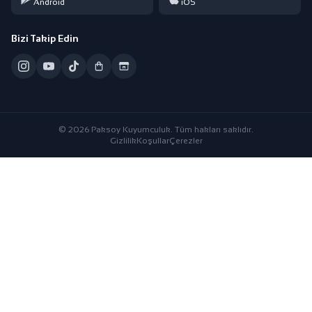
Android
iOS
Bizi Takip Edin
© 2026 Paksoy Kuyumculuk. Tüm hakları saklıdır.
Gizlilik
Koşullar
Çerezler