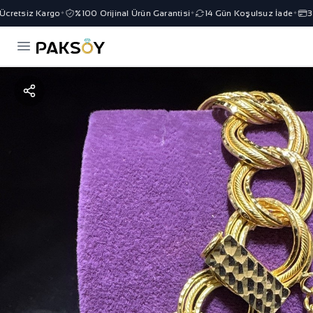
retsiz Kargo
%100 Orijinal Ürün Garantisi
14 Gün Koşulsuz İade
3 T
✦
✦
✦