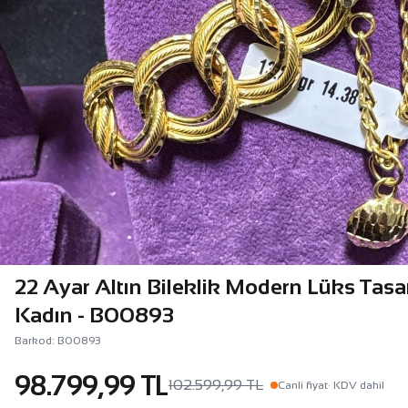
22 Ayar Altın Bileklik Modern Lüks Tasa
Kadın - B00893
Barkod: B00893
98.799,99 TL
102.599,99 TL
Canli fiyat
· KDV dahil