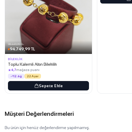
98.449,99 TL
94.749,99 TL
BILEKLIK
Toplu Kalemli Altın Bileklik
★
4,7
mağaza puanı
12.6g
22 Ayar
Sepete Ekle
Müşteri Değerlendirmeleri
Bu ürün için henüz değerlendirme yapılmamış.