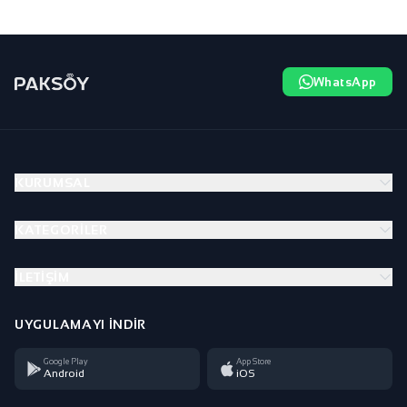
WhatsApp
KURUMSAL
KATEGORILER
İLETIŞIM
UYGULAMAYI İNDIR
Google Play
App Store
Android
iOS