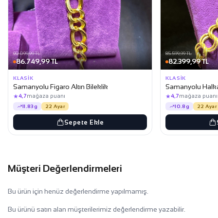
90.099,99 TL
85.599,99 TL
86.749,99 TL
82.399,99 TL
KLASIK
KLASIK
Samanyolu Figaro Altın Bileklik
Samanyolu Halka 
★
★
4,7
mağaza puanı
4,7
mağaza puanı
11.83g
22 Ayar
10.8g
22 Ayar
Sepete Ekle
Müşteri Değerlendirmeleri
Bu ürün için henüz değerlendirme yapılmamış.
Bu ürünü satın alan müşterilerimiz değerlendirme yazabilir.