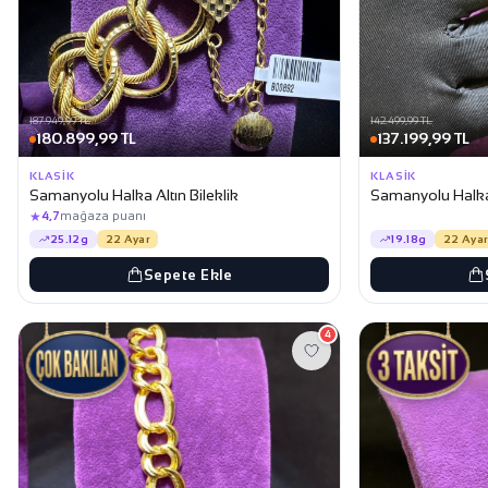
187.949,99 TL
142.499,99 TL
180.899,99 TL
137.199,99 TL
KLASIK
KLASIK
Samanyolu Halka Altın Bileklik
Samanyolu Halka 
★
4,7
mağaza puanı
5+ kişinin favoris
25.12g
22 Ayar
19.18g
22 Ayar
Sepete Ekle
4