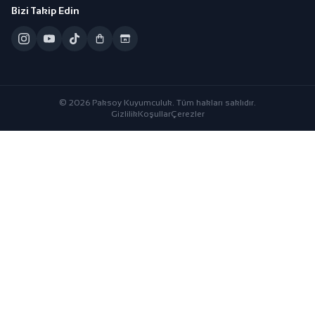
Bizi Takip Edin
© 2026 Paksoy Kuyumculuk. Tüm hakları saklıdır.
Gizlilik
Koşullar
Çerezler