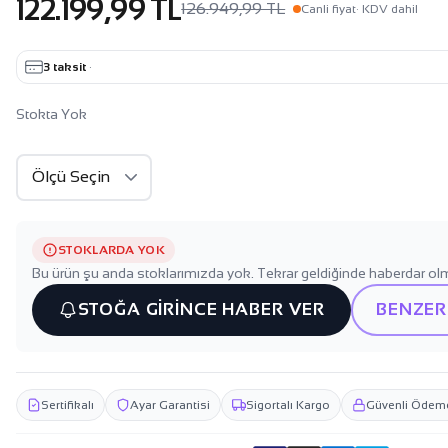
122.199,99 TL
126.949,99 TL
Canli fiyat
· KDV dahil
3 taksit
·
Stokta Yok
STOKLARDA YOK
Bu ürün şu anda stoklarımızda yok. Tekrar geldiğinde haberdar olm
STOĞA GİRİNCE HABER VER
BENZER
Sertifikalı
Ayar Garantisi
Sigortalı Kargo
Güvenli Ödem