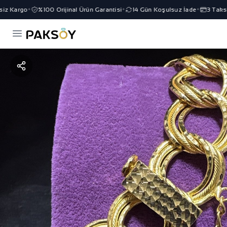
z Kargo
%100 Orijinal Ürün Garantisi
14 Gün Koşulsuz İade
3 Taksit 
✦
✦
✦