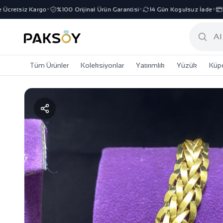
cretsiz Kargo
%100 Orijinal Ürün Garantisi
14 Gün Koşulsuz İade
3 T
✦
✦
✦
Tüm Ürünler
Koleksiyonlar
Yatırımlık
Yüzük
Küp