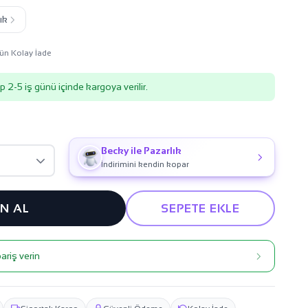
ık
ün Kolay İade
p 2-5 iş günü içinde kargoya verilir.
Becky ile Pazarlık
İndirimini kendin kopar
IN AL
SEPETE EKLE
ariş verin