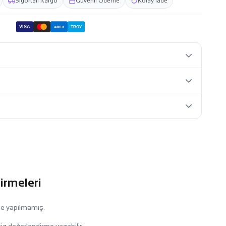
Sigortalı Kargo
Güvenli Ödeme
Kolay İade
VISA
TROY
AMEX
irmeleri
me yapılmamış.