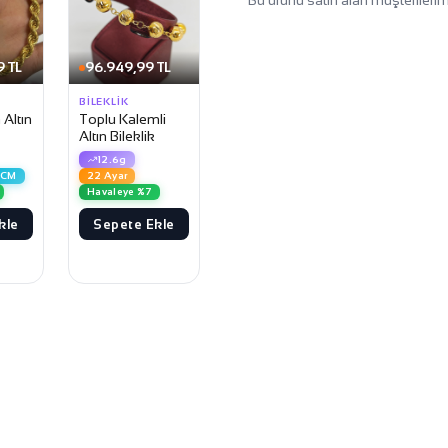
Bu ürünü satın alan müşterilerim
9 TL
96.949,99 TL
BILEKLIK
Altın
Toplu Kalemli
Altın Bileklik
12.6g
 CM
22 Ayar
Havaleye %7
kle
Sepete Ekle