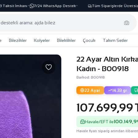
aksit İmkanı
7/24 WhatsApp Destek
Tüm Siparişlerde Ücretsiz K
✦
✦
e
Bilezikler
Kolyeler
Bileklikler
Çocuk
Takım Setler
22 Ayar Altın Kırk
Kadın - B00918
Barkod: B00918
22 Ayar
14.33 gr
107.699,99 
100.149,9
Havale/EFT ile
Havale fiyatı sipariş anından itibaren