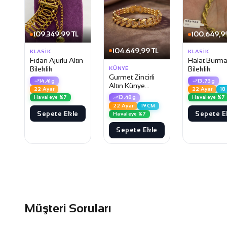
109.349,99 TL
100.649,9
104.649,99 TL
KLASIK
KLASIK
Fidan Ajurlu Altın
Halat Burma 
Bileklik
Bileklik
KÜNYE
Gurmet Zincirli
14.41g
13.73g
Altın Künye
22 Ayar
22 Ayar
18
Bileklik
Havaleye %7
13.48g
Havaleye %7
22 Ayar
19CM
Sepete Ekle
Sepete E
Havaleye %7
Sepete Ekle
Müşteri Soruları