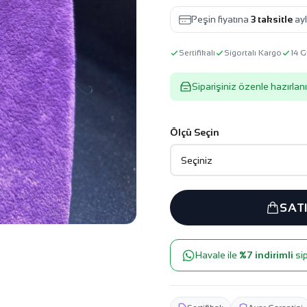
Peşin fiyatına
3 taksitle
ayl
Sertifikalı
Sigortalı Kargo
14 G
Siparişiniz özenle hazırlanı
Ölçü Seçin
SAT
Havale ile
%7 indirimli
sip