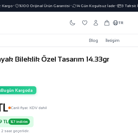
argo
%100 Orijinal Ürün Garantisi
14 Gün Koşulsuz İade
3 Taksit İmk
✦
✦
✦
TR
Blog
İletişim
ayak Bileklik Özel Tasarım 14.33gr
Bugün Kargoda
TL
Canli fiyat
· KDV dahil
9 TL
%7 indirim
 2 saat geçerlidir.