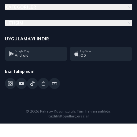
KATEGORILER
İLETIŞIM
UYGULAMAYI İNDIR
Google Play
App Store
Android
iOS
Bizi Takip Edin
© 2026 Paksoy Kuyumculuk. Tüm hakları saklıdır.
Gizlilik
Koşullar
Çerezler