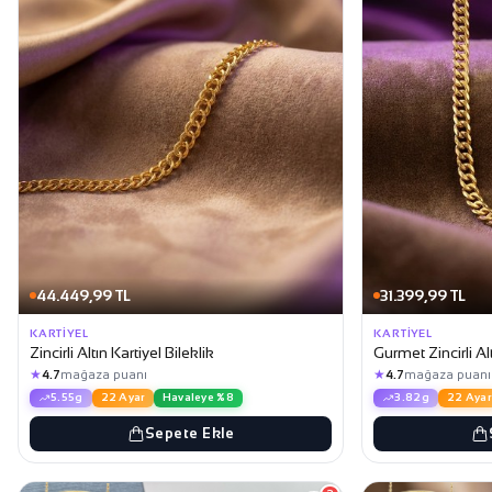
44.449,99 TL
31.399,99 TL
KARTIYEL
KARTIYEL
Zincirli Altın Kartiyel Bileklik
Gurmet Zincirli Alt
★
★
4.7
mağaza puanı
4.7
mağaza puanı
5.55g
22 Ayar
Havaleye %8
3.82g
22 Ayar
Sepete Ekle