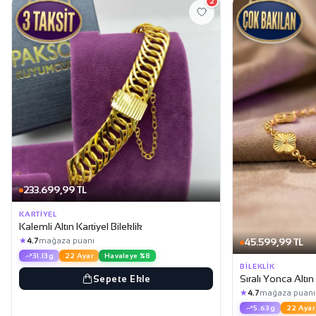
2
233.699,99 TL
KARTIYEL
Kalemli Altın Kartiyel Bileklik
★
45.599,99 TL
4.7
mağaza puanı
31.13g
22 Ayar
Havaleye %8
BILEKLIK
Sıralı Yonca Altın
Sepete Ekle
★
4.7
mağaza puanı
5.63g
22 Ayar