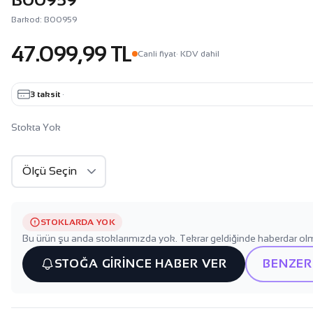
Barkod: B00959
47.099,99 TL
Canli fiyat
· KDV dahil
3 taksit
·
Stokta Yok
STOKLARDA YOK
Bu ürün şu anda stoklarımızda yok. Tekrar geldiğinde haberdar olm
STOĞA GİRİNCE HABER VER
BENZER