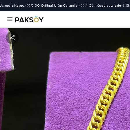
retsiz Kargo
%100 Orijinal Ürün Garantisi
14 Gün Koşulsuz İade
3 Ta
✦
✦
✦