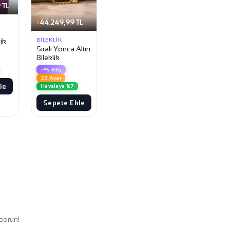
 TL
44.249,99 TL
BILEKLIK
lik
Sıralı Yonca Altın
Bileklik
5.63g
22 Ayar
le
Havaleye %7
Sepete Ekle
sorun!