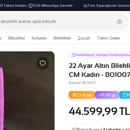
Taksit İmkanı
7/24 WhatsApp Destek
Tüm Siparişlerde Ücretsiz K
✦
✦
e
Bilezikler
Kolyeler
Bileklikler
Çocuk
Takım Setler
Koleksiyon: Kartiyel Koleksiyonu
22 Ayar Altın Bilek
CM Kadın - B0100
Barkod: B01007
22 Ayar
5.55 gr
1
44.599,99 TL
Peşin fiyatına
3 taksitle
aylı