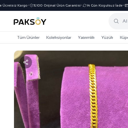
cretsiz Kargo
%100 Orijinal Ürün Garantisi
14 Gün Koşulsuz İade
3 
✦
✦
✦
Tüm Ürünler
Koleksiyonlar
Yatırımlık
Yüzük
Küp