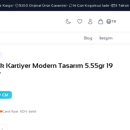
argo
%100 Orijinal Ürün Garantisi
14 Gün Koşulsuz İade
3 Taksit İm
✦
✦
✦
TR
Blog
İletişim
lik Kartiyer Modern Tasarım 5.55gr 19
7
9 CM
Canli fiyat
· KDV dahil
k