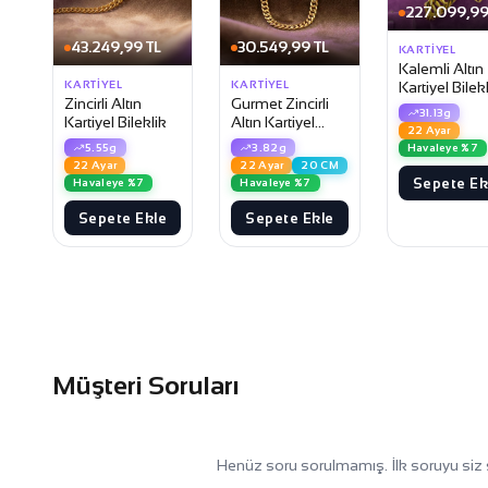
227.099,99
43.249,99 TL
30.549,99 TL
KARTIYEL
Kalemli Altın
KARTIYEL
KARTIYEL
Kartiyel Bilek
Zincirli Altın
Gurmet Zincirli
31.13g
Kartiyel Bileklik
Altın Kartiyel
22 Ayar
Bileklik
5.55g
3.82g
Havaleye %7
22 Ayar
22 Ayar
20 CM
Sepete Ek
Havaleye %7
Havaleye %7
Sepete Ekle
Sepete Ekle
Müşteri Soruları
Henüz soru sorulmamış. İlk soruyu siz 