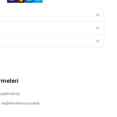
VISA
TROY
AMEX
rmeleri
 yapılmamış.
 değerlendirme yazabilir.