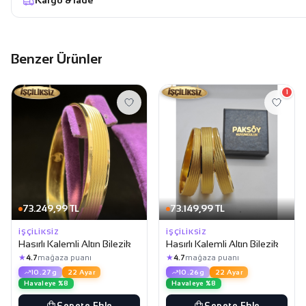
Kargo & İade
Benzer Ürünler
1
73.249,99 TL
73.149,99 TL
İŞÇILIKSIZ
İŞÇILIKSIZ
Hasırlı Kalemli Altın Bilezik
Hasırlı Kalemli Altın Bilezik
★
★
4.7
mağaza puanı
4.7
mağaza puanı
10.27g
22 Ayar
10.26g
22 Ayar
Havaleye %8
Havaleye %8
Sepete Ekle
Sepete Ekle