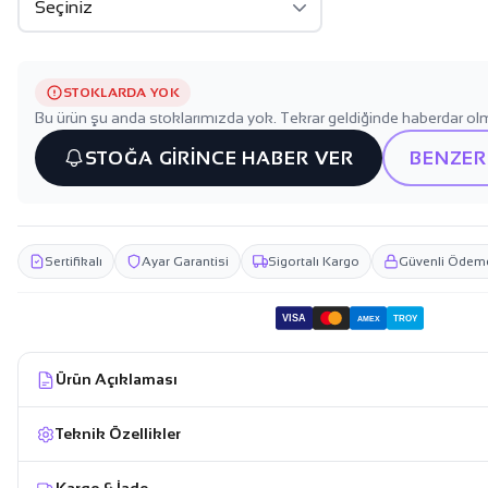
STOKLARDA YOK
Bu ürün şu anda stoklarımızda yok. Tekrar geldiğinde haberdar olm
STOĞA GİRİNCE HABER VER
BENZER
Sertifikalı
Ayar Garantisi
Sigortalı Kargo
Güvenli Ödem
VISA
TROY
AMEX
Ürün Açıklaması
Teknik Özellikler