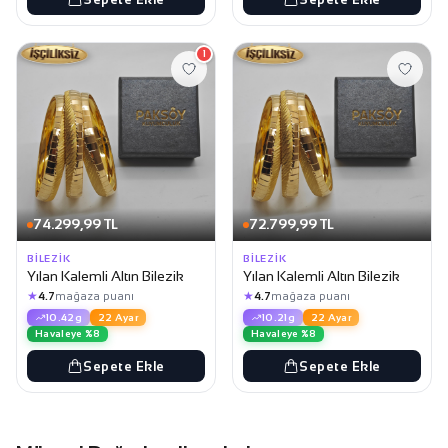
1
74.299,99 TL
72.799,99 TL
BILEZIK
BILEZIK
Yılan Kalemli Altın Bilezik
Yılan Kalemli Altın Bilezik
★
★
4.7
mağaza puanı
4.7
mağaza puanı
10.42g
22 Ayar
10.21g
22 Ayar
Havaleye %8
Havaleye %8
Sepete Ekle
Sepete Ekle