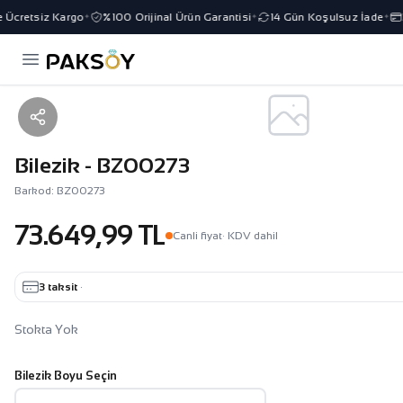
 Ücretsiz Kargo
%100 Orijinal Ürün Garantisi
14 Gün Koşulsuz İade
3
✦
✦
✦
Bilezik - BZ00273
Barkod: BZ00273
73.649,99 TL
Canli fiyat
· KDV dahil
3 taksit
·
Stokta Yok
Bilezik Boyu Seçin