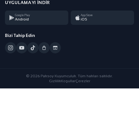
UYGULAMAYI İNDIR
Google Play
App Store
Android
iOS
Bizi Takip Edin
© 2026 Paksoy Kuyumculuk. Tüm hakları saklıdır.
Gizlilik
Koşullar
Çerezler