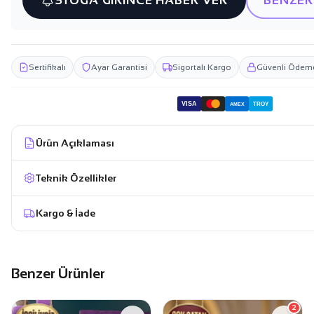
STOĞA GİRİNCE HABER VER
BENZER
Sertifikalı
Ayar Garantisi
Sigortalı Kargo
Güvenli Ödem
VISA
TROY
AMEX
Ürün Açıklaması
Teknik Özellikler
Kargo & İade
Benzer Ürünler
2