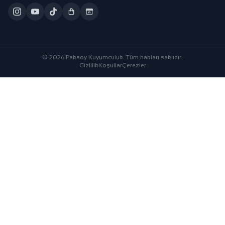
© 2026 Paksoy Kuyumculuk. Tüm hakları saklıdır.
Gizlilik
Koşullar
Çerezler