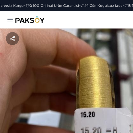
retsiz Kargo
%100 Orijinal Ürün Garantisi
14 Gün Koşulsuz İade
3 Ta
✦
✦
✦