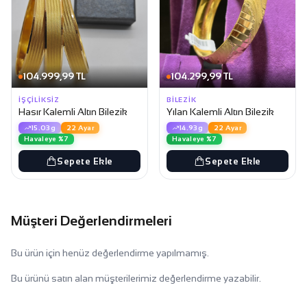
104.999,99 TL
104.299,99 TL
İŞÇILIKSIZ
BILEZIK
Hasır Kalemli Altın Bilezik
Yılan Kalemli Altın Bilezik
15.03g
22 Ayar
14.93g
22 Ayar
Havaleye %7
Havaleye %7
Sepete Ekle
Sepete Ekle
Müşteri Değerlendirmeleri
Bu ürün için henüz değerlendirme yapılmamış.
Bu ürünü satın alan müşterilerimiz değerlendirme yazabilir.