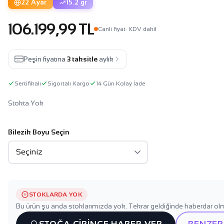
22 Ayar
15.2 gr
106.199,99 TL
Canli fiyat
· KDV dahil
Peşin fiyatına
3 taksitle
aylık
Sertifikalı
Sigortalı Kargo
14 Gün Kolay İade
Stokta Yok
Bilezik Boyu Seçin
STOKLARDA YOK
Bu ürün şu anda stoklarımızda yok. Tekrar geldiğinde haberdar olm