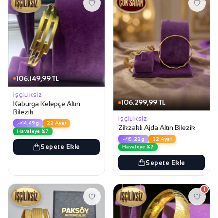
106.149,99 TL
İŞÇILIKSIZ
106.299,99 TL
Kaburga Kelepçe Altın
Bilezik
İŞÇILIKSIZ
14.49g
22 Ayar
Zikzaklı Ajda Altın Bilezik
Havaleye %7
15.22g
22 Ayar
Sepete Ekle
Havaleye %7
Sepete Ekle
1