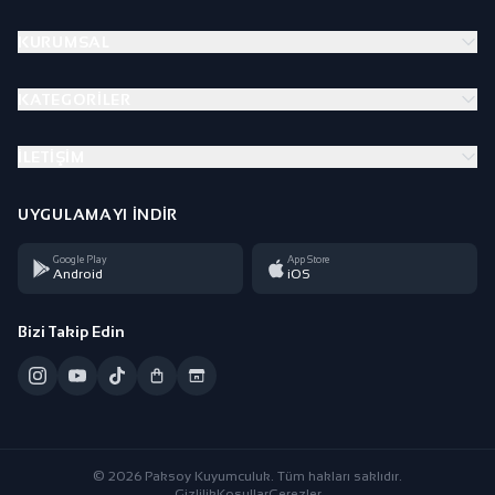
KURUMSAL
KATEGORILER
İLETIŞIM
UYGULAMAYI İNDIR
Google Play
App Store
Android
iOS
Bizi Takip Edin
© 2026 Paksoy Kuyumculuk. Tüm hakları saklıdır.
Gizlilik
Koşullar
Çerezler