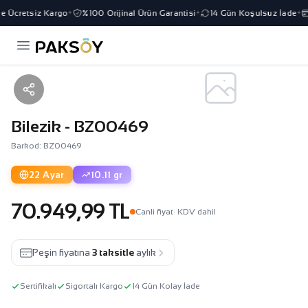
e Ücretsiz Kargo
%100 Orijinal Ürün Garantisi
14 Gün Koşulsuz İade
✦
✦
✦
Bilezik - BZ00469
Barkod: BZ00469
22 Ayar
10.11 gr
70.949,99 TL
Canli fiyat
· KDV dahil
Peşin fiyatına
3 taksitle
aylık
Sertifikalı
Sigortalı Kargo
14 Gün Kolay İade