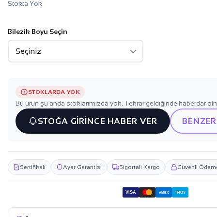
Stokta Yok
Bilezik Boyu Seçin
STOKLARDA YOK
Bu ürün şu anda stoklarımızda yok. Tekrar geldiğinde haberdar olm
STOĞA GİRİNCE HABER VER
BENZER
Sertifikalı
Ayar Garantisi
Sigortalı Kargo
Güvenli Ödem
VISA
TROY
AMEX