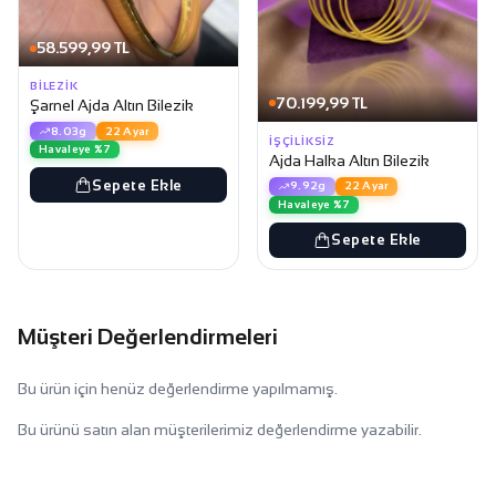
58.599,99 TL
BILEZIK
70.199,99 TL
Şarnel Ajda Altın Bilezik
8.03g
22 Ayar
İŞÇILIKSIZ
Havaleye %7
Ajda Halka Altın Bilezik
Sepete Ekle
9.92g
22 Ayar
Havaleye %7
Sepete Ekle
Müşteri Değerlendirmeleri
Bu ürün için henüz değerlendirme yapılmamış.
Bu ürünü satın alan müşterilerimiz değerlendirme yazabilir.