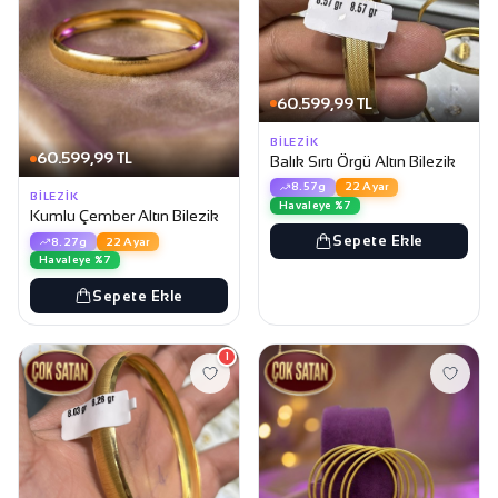
60.599,99 TL
BILEZIK
60.599,99 TL
Balık Sırtı Örgü Altın Bilezik
8.57g
22 Ayar
BILEZIK
Havaleye %7
Kumlu Çember Altın Bilezik
Sepete Ekle
8.27g
22 Ayar
Havaleye %7
Sepete Ekle
1