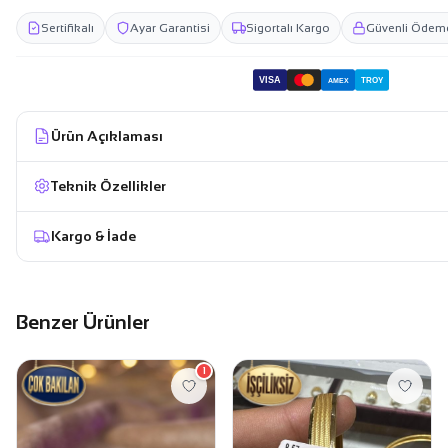
Sertifikalı
Ayar Garantisi
Sigortalı Kargo
Güvenli Ödem
VISA
TROY
AMEX
Ürün Açıklaması
Teknik Özellikler
Kargo & İade
Benzer Ürünler
1