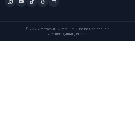
© 2026 Paksoy Kuyumculuk. Tüm hakları saklıdır.
Gizlilik
Koşullar
Çerezler