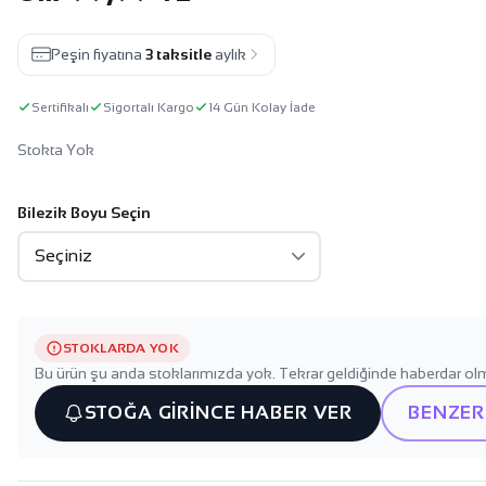
Peşin fiyatına
3 taksitle
aylık
Sertifikalı
Sigortalı Kargo
14 Gün Kolay İade
Stokta Yok
Bilezik Boyu Seçin
STOKLARDA YOK
Bu ürün şu anda stoklarımızda yok. Tekrar geldiğinde haberdar olm
STOĞA GİRİNCE HABER VER
BENZER