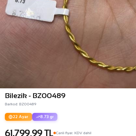
Bilezik - BZ00489
Barkod: BZ00489
22 Ayar
8.73 gr
61.799,99 TL
Canli fiyat
· KDV dahil