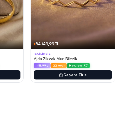
84.149,99 TL
İŞÇILIKSIZ
Ajda Zikzak Altın Bilezik
11.99g
22 Ayar
Havaleye %7
Sepete Ekle