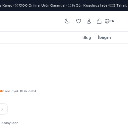
argo
%100 Orijinal Ürün Garantisi
14 Gün Koşulsuz İade
3 Taksit İmk
✦
✦
✦
TR
Blog
İletişim
L
Canli fiyat
· KDV dahil
k
n Kolay İade