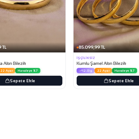
 TL
85.099,99 TL
İŞÇILIKSIZ
a Altın Bilezik
Kumlu Şarnel Altın Bilezik
22 Ayar
Havaleye %7
12.13g
22 Ayar
Havaleye %7
Sepete Ekle
Sepete Ekle