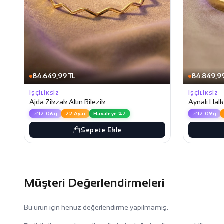
84.649,99 TL
84.849,99
İŞÇILIKSIZ
İŞÇILIKSIZ
Ajda Zikzak Altın Bilezik
Aynalı Halk
12.06g
22 Ayar
Havaleye %7
12.09g
Sepete Ekle
Müşteri Değerlendirmeleri
Bu ürün için henüz değerlendirme yapılmamış.