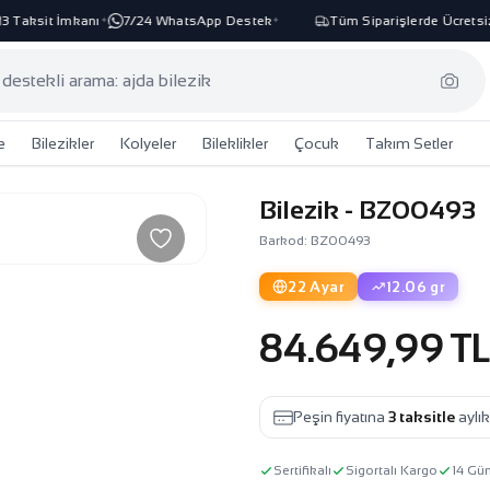
aksit İmkanı
7/24 WhatsApp Destek
Tüm Siparişlerde Ücretsiz K
✦
✦
e
Bilezikler
Kolyeler
Bileklikler
Çocuk
Takım Setler
Bilezik - BZ00493
Barkod: BZ00493
22 Ayar
12.06 gr
84.649,99 T
Peşin fiyatına
3 taksitle
aylı
Sertifikalı
Sigortalı Kargo
14 Gü