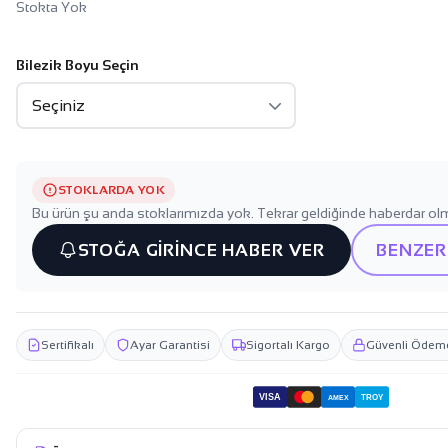
Stokta Yok
Bilezik Boyu Seçin
STOKLARDA YOK
Bu ürün şu anda stoklarımızda yok. Tekrar geldiğinde haberdar olm
STOĞA GİRİNCE HABER VER
BENZER
Sertifikalı
Ayar Garantisi
Sigortalı Kargo
Güvenli Ödem
VISA
TROY
AMEX