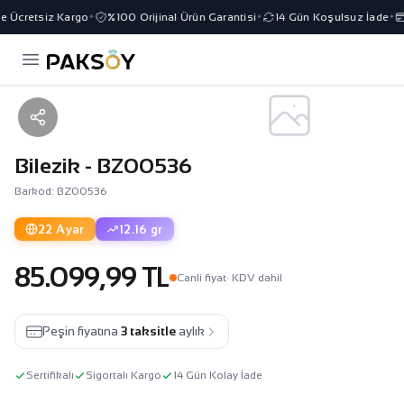
e Ücretsiz Kargo
%100 Orijinal Ürün Garantisi
14 Gün Koşulsuz İade
✦
✦
✦
Bilezik - BZ00536
Barkod: BZ00536
22 Ayar
12.16 gr
85.099,99 TL
Canli fiyat
· KDV dahil
Peşin fiyatına
3 taksitle
aylık
Sertifikalı
Sigortalı Kargo
14 Gün Kolay İade