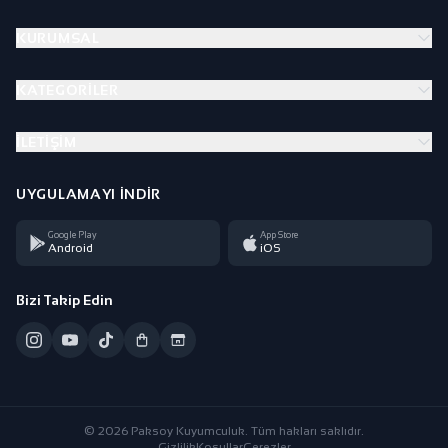
KURUMSAL
KATEGORILER
İLETIŞIM
UYGULAMAYI İNDIR
Google Play
App Store
Android
iOS
Bizi Takip Edin
© 2026 Paksoy Kuyumculuk. Tüm hakları saklıdır.
Gizlilik
Koşullar
Çerezler