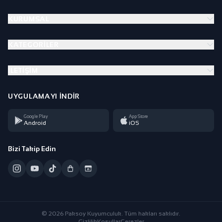
KURUMSAL
KATEGORILER
İLETIŞIM
UYGULAMAYI İNDIR
Google Play
App Store
Android
iOS
Bizi Takip Edin
© 2026 Paksoy Kuyumculuk. Tüm hakları saklıdır.
Gizlilik
Koşullar
Çerezler