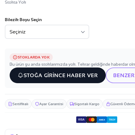
Stokta Yok
Bilezik Boyu Seçin
STOKLARDA YOK
Bu ürün şu anda stoklarımızda yok. Tekrar geldiğinde haberdar olm
STOĞA GİRİNCE HABER VER
BENZER
Sertifikalı
Ayar Garantisi
Sigortalı Kargo
Güvenli Ödem
VISA
TROY
AMEX