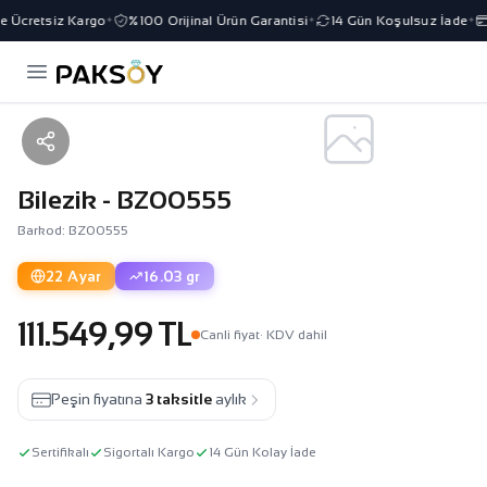
e Ücretsiz Kargo
%100 Orijinal Ürün Garantisi
14 Gün Koşulsuz İade
✦
✦
✦
Bilezik - BZ00555
Barkod: BZ00555
22 Ayar
16.03 gr
111.549,99 TL
Canli fiyat
· KDV dahil
Peşin fiyatına
3 taksitle
aylık
Sertifikalı
Sigortalı Kargo
14 Gün Kolay İade