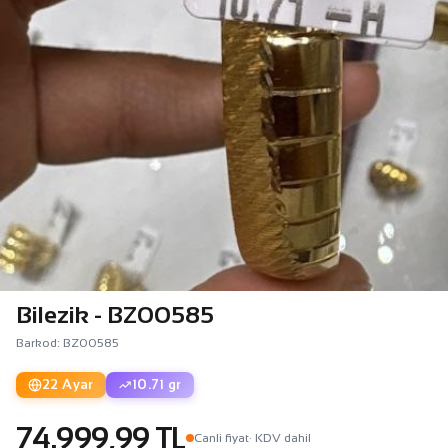
Bilezik - BZ00585
Barkod: BZ00585
22 Ayar
10.71 gr
74.999,99 TL
Canli fiyat
· KDV dahil