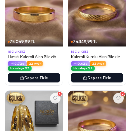
75.049,99 TL
74.349,99 TL
İŞÇILIKSIZ
İŞÇILIKSIZ
Hasırlı Kalemli Altın Bilezik
Kalemli Kumlu Altın Bilezik
10.72g
22 Ayar
10.62g
22 Ayar
Havaleye %7
Havaleye %7
Sepete Ekle
Sepete Ekle
4
2