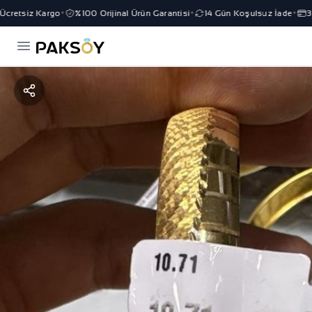
retsiz Kargo
%100 Orijinal Ürün Garantisi
14 Gün Koşulsuz İade
3 T
✦
✦
✦