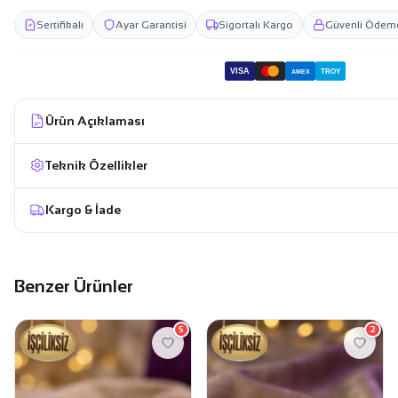
Sertifikalı
Ayar Garantisi
Sigortalı Kargo
Güvenli Ödem
VISA
TROY
AMEX
Ürün Açıklaması
Teknik Özellikler
Kargo & İade
Benzer Ürünler
5
2