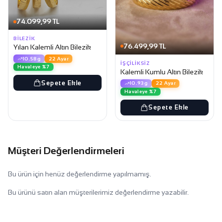
74.099,99 TL
BILEZIK
76.499,99 TL
Yılan Kalemli Altın Bilezik
10.58g
22 Ayar
İŞÇILIKSIZ
Havaleye %7
Kalemli Kumlu Altın Bilezik
Sepete Ekle
10.93g
22 Ayar
Havaleye %7
Sepete Ekle
Müşteri Değerlendirmeleri
Bu ürün için henüz değerlendirme yapılmamış.
Bu ürünü satın alan müşterilerimiz değerlendirme yazabilir.