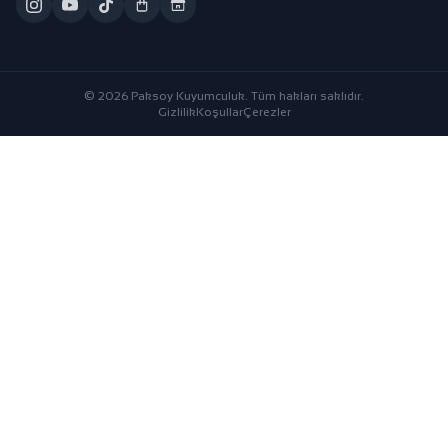
© 2026 Paksoy Kuyumculuk. Tüm hakları saklıdır.
Gizlilik
Koşullar
Çerezler