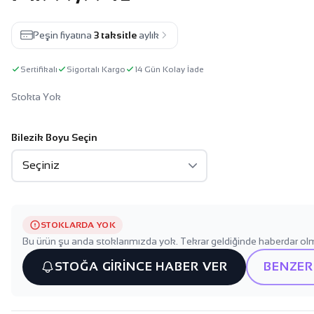
Peşin fiyatına
3 taksitle
aylık
Sertifikalı
Sigortalı Kargo
14 Gün Kolay İade
Stokta Yok
Bilezik Boyu Seçin
STOKLARDA YOK
Bu ürün şu anda stoklarımızda yok. Tekrar geldiğinde haberdar olm
STOĞA GİRİNCE HABER VER
BENZER