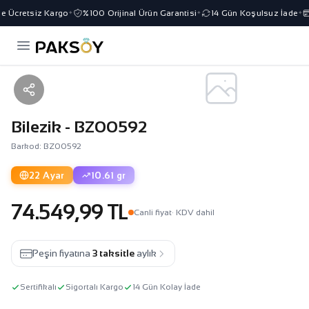
e Ücretsiz Kargo
%100 Orijinal Ürün Garantisi
14 Gün Koşulsuz İade
✦
✦
✦
Bilezik - BZ00592
Barkod: BZ00592
22 Ayar
10.61 gr
74.549,99 TL
Canli fiyat
· KDV dahil
Peşin fiyatına
3 taksitle
aylık
Sertifikalı
Sigortalı Kargo
14 Gün Kolay İade