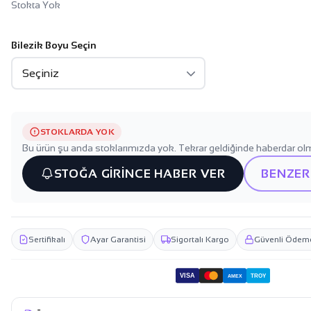
Stokta Yok
Bilezik Boyu Seçin
STOKLARDA YOK
Bu ürün şu anda stoklarımızda yok. Tekrar geldiğinde haberdar olm
STOĞA GİRİNCE HABER VER
BENZER
Sertifikalı
Ayar Garantisi
Sigortalı Kargo
Güvenli Ödem
VISA
TROY
AMEX