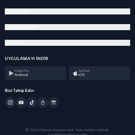
KURUMSAL
KATEGORILER
İLETIŞIM
UYGULAMAYI İNDIR
Google Play
App Store
Android
iOS
Bizi Takip Edin
© 2026 Paksoy Kuyumculuk. Tüm hakları saklıdır.
Gizlilik
Koşullar
Çerezler