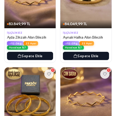
83.849,99 TL
84.049,99 TL
İŞÇILIKSIZ
İŞÇILIKSIZ
Ajda Zikzak Altın Bilezik
Aynalı Halka Altın Bilezik
12.06g
22 Ayar
12.09g
22 Ayar
Havaleye %7
Havaleye %7
Sepete Ekle
Sepete Ekle
1
1