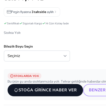
Peşin fiyatına
3 taksitle
aylık
Sertifikalı
Sigortalı Kargo
14 Gün Kolay İade
Stokta Yok
Bilezik Boyu Seçin
STOKLARDA YOK
Bu ürün şu anda stoklarımızda yok. Tekrar geldiğinde haberdar olm
STOĞA GİRİNCE HABER VER
BENZER