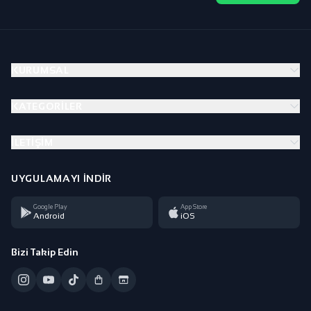
KURUMSAL
KATEGORILER
İLETIŞIM
UYGULAMAYI İNDIR
Google Play
App Store
Android
iOS
Bizi Takip Edin