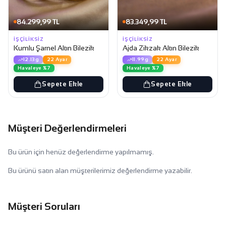
84.299,99 TL
83.349,99 TL
İŞÇILIKSIZ
İŞÇILIKSIZ
Kumlu Şarnel Altın Bilezik
Ajda Zikzak Altın Bilezik
12.13g
22 Ayar
11.99g
22 Ayar
Havaleye %7
Havaleye %7
Sepete Ekle
Sepete Ekle
Müşteri Değerlendirmeleri
Bu ürün için henüz değerlendirme yapılmamış.
Bu ürünü satın alan müşterilerimiz değerlendirme yazabilir.
Müşteri Soruları