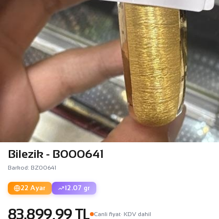
Bilezik - B000641
Barkod: BZ00641
22 Ayar
12.07 gr
83.899,99 TL
Canli fiyat
· KDV dahil