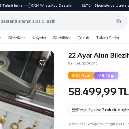
ksit İmkanı
7/24 WhatsApp Destek
Tüm Siparişlerde Ücretsiz Ka
✦
✦
e
Bilezikler
Kolyeler
Bileklikler
Çocuk
Takım Setler
22 Ayar Altın Bilez
Barkod: BZ00643
22 Ayar
8.43 gr
58.499,99 TL
Peşin fiyatına
3 taksitle
aylı
Sertifikalı
Sigortalı Kargo
14 Gü