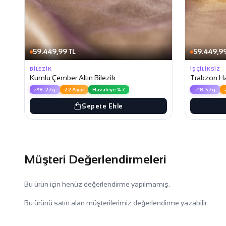
59.449,99 TL
59.449,99
BILEZIK
İŞÇILIKSIZ
Kumlu Çember Altın Bilezik
Trabzon Has
8.27g
22 Ayar
Havaleye %7
8.57g
Sepete Ekle
Müşteri Değerlendirmeleri
Bu ürün için henüz değerlendirme yapılmamış.
Bu ürünü satın alan müşterilerimiz değerlendirme yazabilir.