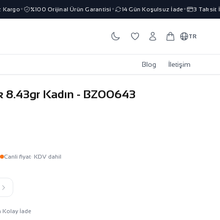
rgo
%100 Orijinal Ürün Garantisi
14 Gün Koşulsuz İade
3 Taksit İmka
✦
✦
✦
TR
Blog
İletişim
ik 8.43gr Kadın - BZ00643
Canli fiyat
· KDV dahil
k
n Kolay İade