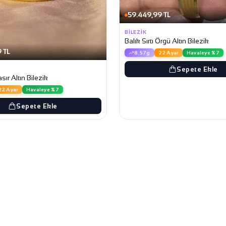
59.449,99 TL
BILEZIK
Balık Sırtı Örgü Altın Bilezik
 TL
8.57g
22 Ayar
Havaleye %7
Sepete Ekle
ır Altın Bilezik
22 Ayar
Havaleye %7
Sepete Ekle