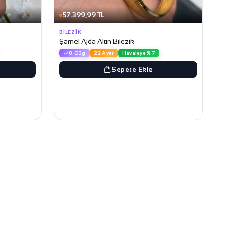
57.399,99 TL
BILEZIK
Şarnel Ajda Altın Bilezik
8.03g
22 Ayar
Havaleye %7
Sepete Ekle