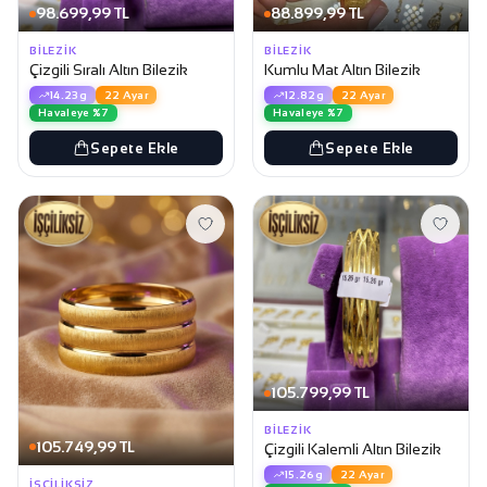
98.699,99 TL
88.899,99 TL
BILEZIK
BILEZIK
Çizgili Sıralı Altın Bilezik
Kumlu Mat Altın Bilezik
14.23g
22 Ayar
12.82g
22 Ayar
Havaleye %7
Havaleye %7
Sepete Ekle
Sepete Ekle
105.799,99 TL
BILEZIK
105.749,99 TL
Çizgili Kalemli Altın Bilezik
15.26g
22 Ayar
İŞÇILIKSIZ