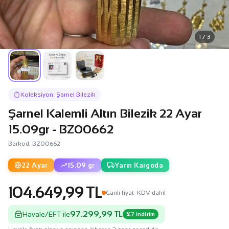
1 / 3
Koleksiyon: Şarnel Bilezik
Şarnel Kalemli Altın Bilezik 22 Ayar
15.09gr - BZ00662
Barkod: BZ00662
22 Ayar
15.09 gr
Yarın Kargoda
104.649,99 TL
Canli fiyat
· KDV dahil
97.299,99 TL
Havale/EFT ile
%7 indirim