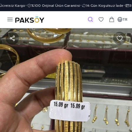
retsiz Kargo
%100 Orijinal Ürün Garantisi
14 Gün Koşulsuz İade
3 T
✦
✦
✦
TR