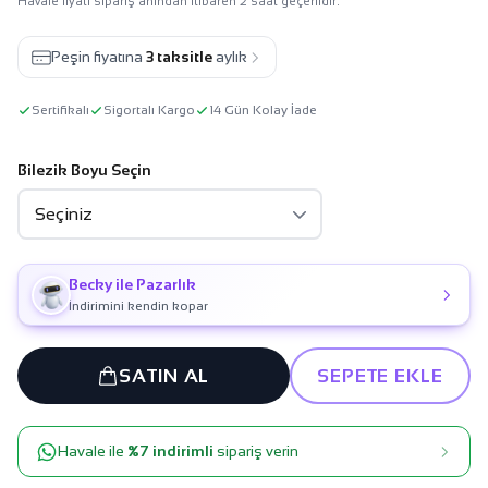
Havale fiyatı sipariş anından itibaren 2 saat geçerlidir.
Peşin fiyatına
3 taksitle
aylık
Sertifikalı
Sigortalı Kargo
14 Gün Kolay İade
Bilezik Boyu Seçin
Becky ile Pazarlık
İndirimini kendin kopar
SATIN AL
SEPETE EKLE
Havale ile
%7 indirimli
sipariş verin