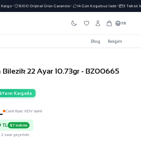
argo
%100 Orijinal Ürün Garantisi
14 Gün Koşulsuz İade
3 Taksit İmk
✦
✦
✦
TR
Blog
İletişim
n Bilezik 22 Ayar 10.73gr - BZ00665
Yarın Kargoda
L
Canli fiyat
· KDV dahil
 TL
%7 indirim
 2 saat geçerlidir.