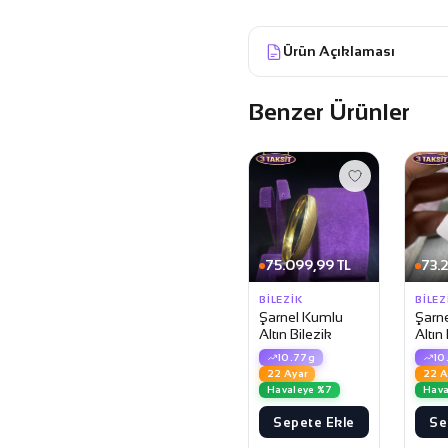
Ürün Açıklaması
Benzer Ürünler
75.099,99 TL
73.
BILEZIK
BILEZ
Şarnel Kumlu
Şarn
Altın Bilezik
Altın
10.77g
10
22 Ayar
22 A
Havaleye %7
Hava
Sepete Ekle
Se