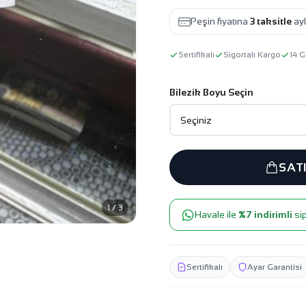
Peşin fiyatına
3 taksitle
ayl
Sertifikalı
Sigortalı Kargo
14 G
Bilezik Boyu Seçin
SAT
1 / 3
Havale ile
%7 indirimli
sip
Sertifikalı
Ayar Garantisi