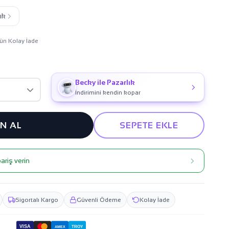
ık
ün Kolay İade
Becky ile Pazarlık
İndirimini kendin kopar
IN AL
SEPETE EKLE
ariş verin
Sigortalı Kargo
Güvenli Ödeme
Kolay İade
VISA
TROY
AMEX