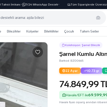
aksit İmkanı
7/24 WhatsApp Destek
Tüm Siparişlerde Ücretsiz K
✦
✦
e
Bilezikler
Kolyeler
Bileklikler
Çocuk
Takım Setler
Koleksiyon: Şarnel Bilezik
Şarnel Kumlu Altı
Barkod: BZ00665
22 Ayar
10.73 gr
74.849,99 T
69.599,99
Havale/EFT ile
Havale fiyatı sipariş anından itibaren