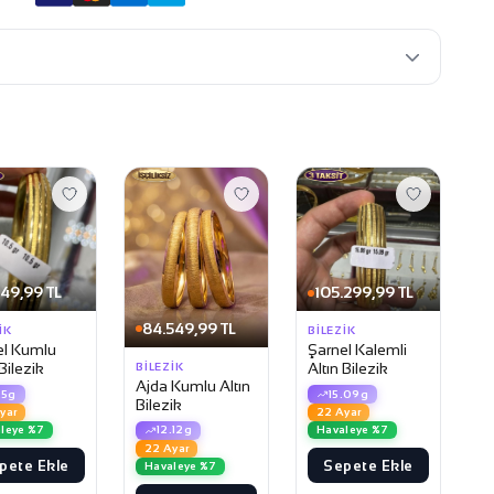
249,99 TL
105.299,99 TL
84.549,99 TL
IK
BILEZIK
el Kumlu
Şarnel Kalemli
 Bilezik
Altın Bilezik
BILEZIK
Ajda Kumlu Altın
.5g
15.09g
Bilezik
yar
22 Ayar
leye %7
12.12g
Havaleye %7
22 Ayar
pete Ekle
Sepete Ekle
Havaleye %7