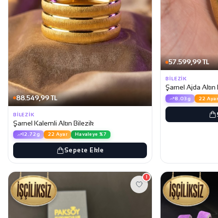
57.599,99 TL
BILEZIK
Şarnel Ajda Altın 
88.549,99 TL
8.03g
22 Ayar
BILEZIK
Şarnel Kalemli Altın Bilezik
12.72g
22 Ayar
Havaleye %7
Sepete Ekle
1