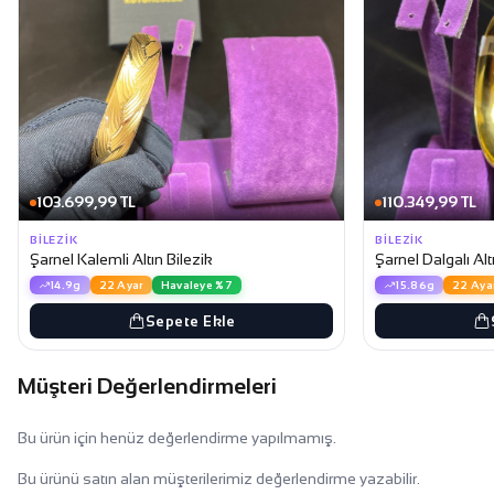
103.699,99 TL
110.349,99 TL
BILEZIK
BILEZIK
Şarnel Kalemli Altın Bilezik
Şarnel Dalgalı Alt
14.9g
22 Ayar
Havaleye %7
15.86g
22 Aya
Sepete Ekle
Müşteri Değerlendirmeleri
Bu ürün için henüz değerlendirme yapılmamış.
Bu ürünü satın alan müşterilerimiz değerlendirme yazabilir.