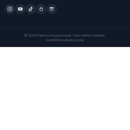
© 2026 Paksoy Kuyumculuk. Tüm hakları saklıdır.
Gizlilik
Koşullar
Çerezler