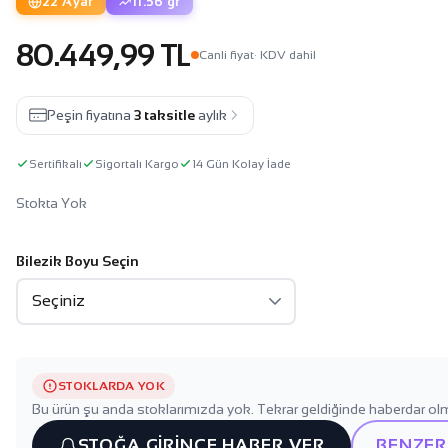
22 Ayar
11.56 gr
80.449,99 TL
Canli fiyat
· KDV dahil
Peşin fiyatına
3 taksitle
aylık
Sertifikalı
Sigortalı Kargo
14 Gün Kolay İade
Stokta Yok
Bilezik Boyu Seçin
STOKLARDA YOK
Bu ürün şu anda stoklarımızda yok. Tekrar geldiğinde haberdar olm
STOĞA GİRİNCE HABER VER
BENZER