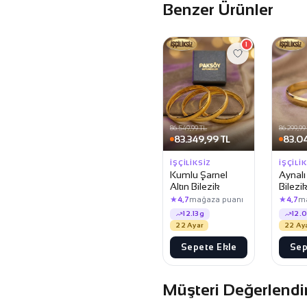
Benzer Ürünler
1
86.549,99 TL
86.299,99
83.349,99 TL
83.0
İŞÇILIKSIZ
İŞÇILI
Kumlu Şarnel
Aynalı
Altın Bilezik
Bilezi
★
★
4,7
mağaza puanı
4,7
m
12.13g
12.
22 Ayar
22 Ay
Sepete Ekle
Sep
Müşteri Değerlendi