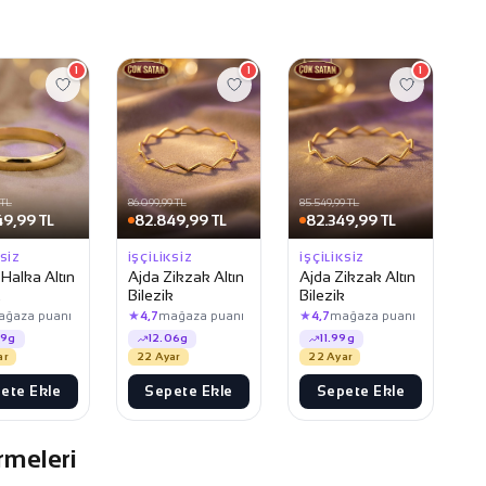
1
1
1
 TL
86.099,99 TL
85.549,99 TL
49,99 TL
82.849,99 TL
82.349,99 TL
KSIZ
İŞÇILIKSIZ
İŞÇILIKSIZ
 Halka Altın
Ajda Zikzak Altın
Ajda Zikzak Altın
k
Bilezik
Bilezik
★
★
ağaza puanı
4,7
mağaza puanı
4,7
mağaza puanı
09g
12.06g
11.99g
ar
22 Ayar
22 Ayar
ete Ekle
Sepete Ekle
Sepete Ekle
rmeleri