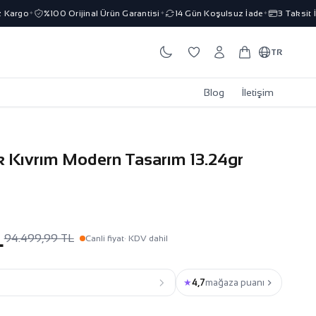
argo
%100 Orijinal Ürün Garantisi
14 Gün Koşulsuz İade
3 Taksit İmk
✦
✦
✦
TR
Blog
İletişim
ik Kıvrım Modern Tasarım 13.24gr
L
94.499,99 TL
Canli fiyat
· KDV dahil
★
4,7
mağaza puanı