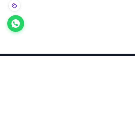
Takınca Stil, Saklayınca Değer
KURUMSAL
KATEGORI
Hakkımızda
Yatırımlık
Küpe
Altın Fiyatları