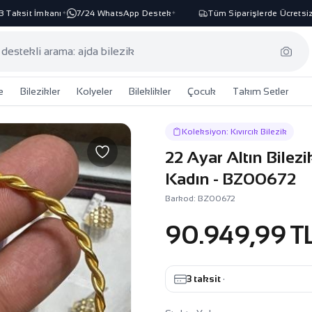
aksit İmkanı
7/24 WhatsApp Destek
Tüm Siparişlerde Ücretsiz K
✦
✦
e
Bilezikler
Kolyeler
Bileklikler
Çocuk
Takım Setler
Koleksiyon: Kıvırcık Bilezik
22 Ayar Altın Bilez
Kadın - BZ00672
Barkod: BZ00672
90.949,99 T
3 taksit
·