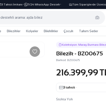
 Taksit İmkanı
7/24 WhatsApp Destek
Tüm Siparişlerde Ücretsiz
✦
✦
e
Bilezikler
Kolyeler
Bileklikler
Çocuk
Takım Setler
Koleksiyon: Maraş Burması Bilez
Bilezik - BZ00675
Barkod: BZ00675
216.399,99 T
3 taksit
·
Stokta Yok