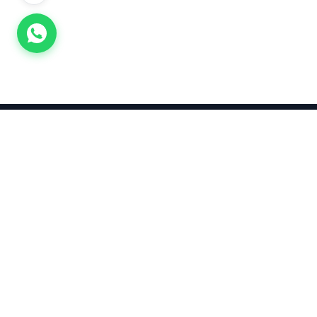
Takınca Stil, Saklayınca Değer
KURUMSAL
KATEGORI
Hakkımızda
Yatırımlık
Küpe
Altın Fiyatları
Kolyeler
Kahramanmaraş Altın Fiyatları
Çocuk