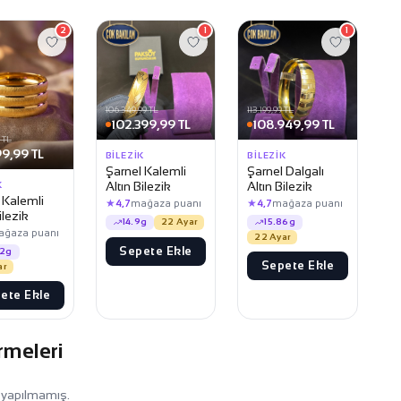
2
1
1
106.349,99 TL
113.199,99 TL
102.399,99 TL
108.949,99 TL
 TL
9,99 TL
BILEZIK
BILEZIK
Şarnel Kalemli
Şarnel Dalgalı
Altın Bilezik
Altın Bilezik
K
 Kalemli
★
★
4,7
mağaza puanı
4,7
mağaza puanı
ilezik
14.9g
22 Ayar
15.86g
ağaza puanı
22 Ayar
Sepete Ekle
72g
Sepete Ekle
ar
ete Ekle
rmeleri
 yapılmamış.