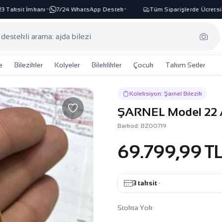
Taksit İmkanı
7/24 WhatsApp Destek
Tüm Siparişlerde Ücretsiz 
✦
✦
e
Bilezikler
Kolyeler
Bileklikler
Çocuk
Takım Setler
Koleksiyon: Şarnel Bilezik
ŞARNEL Model 22 Ay
Barkod: BZ00719
69.799,99 T
3 taksit
·
Stokta Yok