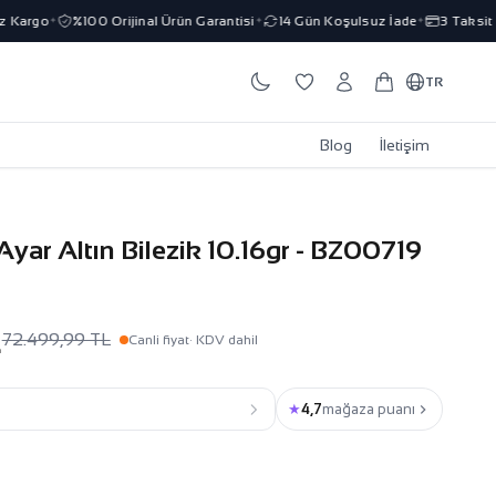
Kargo
%100 Orijinal Ürün Garantisi
14 Gün Koşulsuz İade
3 Taksit İm
✦
✦
✦
TR
Blog
İletişim
ar Altın Bilezik 10.16gr - BZ00719
L
72.499,99 TL
Canli fiyat
· KDV dahil
★
4,7
mağaza puanı