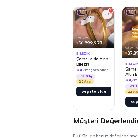
1
59.099,99 TL
56.899,99 TL
90.799,99
87.39
BILEZIK
Şarnel Ajda Altın
Bilezik
BILEZI
Şarnel
★
4,7
mağaza puanı
Altın B
8.03g
★
4,7
m
22 Ayar
12.
Sepete Ekle
22 Ay
Sep
Müşteri Değerlendi
Bu ürün için henüz değerlendirme