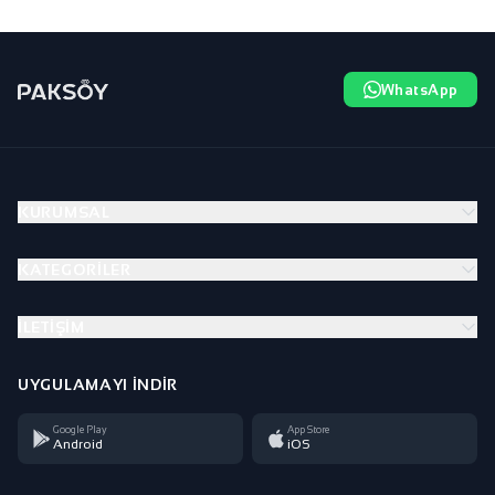
WhatsApp
KURUMSAL
KATEGORILER
İLETIŞIM
UYGULAMAYI İNDIR
Google Play
App Store
Android
iOS