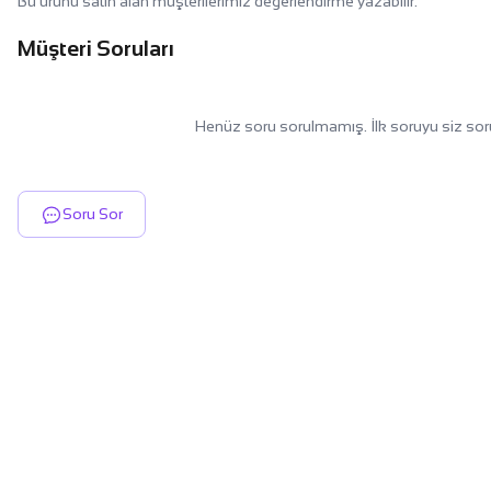
Bu ürünü satın alan müşterilerimiz değerlendirme yazabilir.
Müşteri Soruları
Henüz soru sorulmamış. İlk soruyu siz sor
Soru Sor