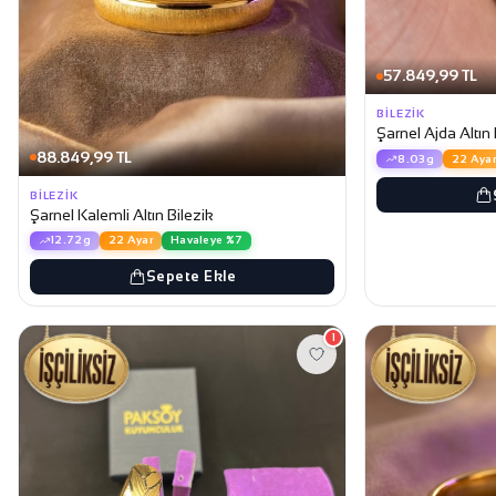
57.849,99 TL
BILEZIK
Şarnel Ajda Altın 
88.849,99 TL
8.03g
22 Ayar
BILEZIK
Şarnel Kalemli Altın Bilezik
12.72g
22 Ayar
Havaleye %7
Sepete Ekle
1