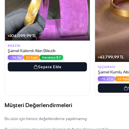
104.099,99 TL
BILEZIK
Şarnel Kalemli Altın Bilezik
43.799,99 TL
14.9g
22 Ayar
Havaleye %7
Sepete Ekle
İŞÇILIKSIZ
Şarnel Kumlu Altı
6.27g
22 Ayar
Müşteri Değerlendirmeleri
Bu ürün için henüz değerlendirme yapılmamış.