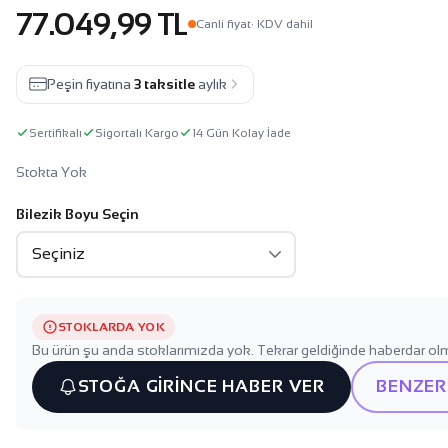
77.049,99 TL
Canli fiyat
· KDV dahil
Peşin fiyatına
3 taksitle
aylık
Sertifikalı
Sigortalı Kargo
14 Gün Kolay İade
Stokta Yok
Bilezik Boyu Seçin
STOKLARDA YOK
Bu ürün şu anda stoklarımızda yok. Tekrar geldiğinde haberdar olm
STOĞA GİRİNCE HABER VER
BENZER