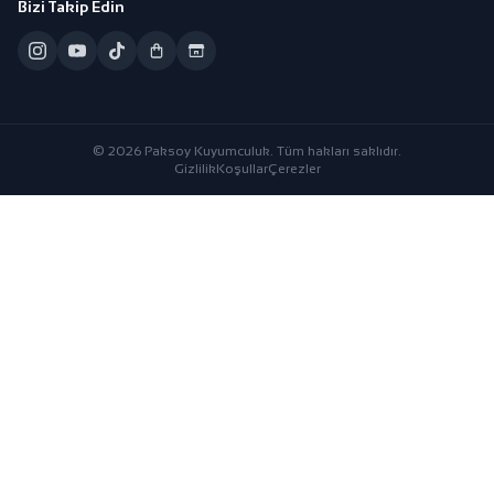
Bizi Takip Edin
© 2026 Paksoy Kuyumculuk. Tüm hakları saklıdır.
Gizlilik
Koşullar
Çerezler