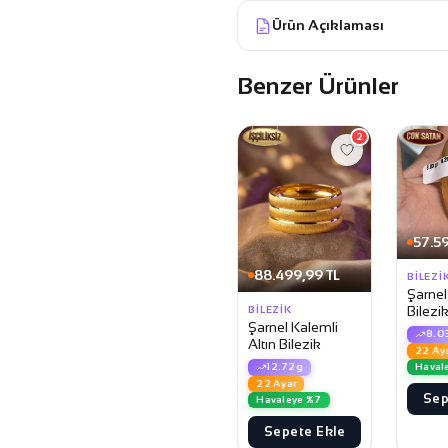
Ürün Açıklaması
Benzer Ürünler
2
57.59
88.499,99 TL
BILEZI
Şarnel
Bilezi
BILEZIK
Şarnel Kalemli
8.0
Altın Bilezik
22 Ay
Haval
12.72g
22 Ayar
Sep
Havaleye %7
Sepete Ekle