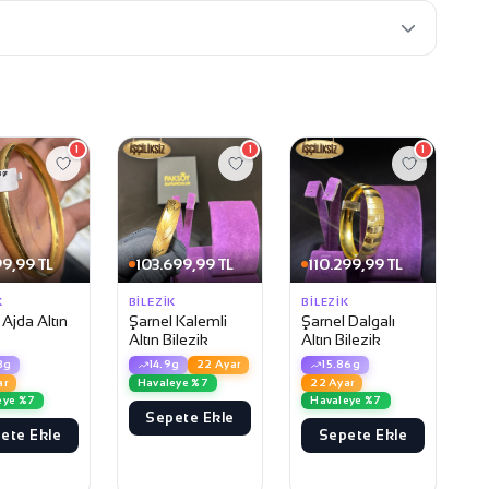
1
1
1
9,99 TL
103.699,99 TL
110.299,99 TL
K
BILEZIK
BILEZIK
 Ajda Altın
Şarnel Kalemli
Şarnel Dalgalı
k
Altın Bilezik
Altın Bilezik
3g
14.9g
22 Ayar
15.86g
ar
Havaleye %7
22 Ayar
eye %7
Havaleye %7
Sepete Ekle
ete Ekle
Sepete Ekle