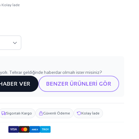
n Kolay İade
yok. Tekrar geldiğinde haberdar olmak ister misiniz?
 HABER VER
BENZER ÜRÜNLERİ GÖR
Sigortalı Kargo
Güvenli Ödeme
Kolay İade
VISA
TROY
AMEX