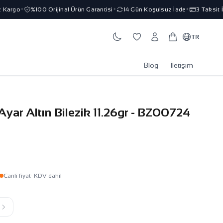
argo
%100 Orijinal Ürün Garantisi
14 Gün Koşulsuz İade
3 Taksit İmk
✦
✦
✦
TR
Blog
İletişim
ar Altın Bilezik 11.26gr - BZ00724
Canli fiyat
· KDV dahil
k