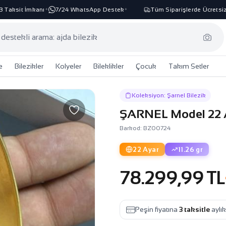
aksit İmkanı
7/24 WhatsApp Destek
Tüm Siparişlerde Ücretsiz K
✦
✦
e
Bilezikler
Kolyeler
Bileklikler
Çocuk
Takım Setler
Koleksiyon: Şarnel Bilezik
ŞARNEL Model 22 Ay
Barkod: BZ00724
22 Ayar
11.26 gr
78.299,99 TL
Peşin fiyatına
3 taksitle
aylı