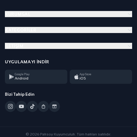
KURUMSAL
KATEGORILER
İLETIŞIM
UYGULAMAYI İNDIR
Google Play
App Store
Android
iOS
Bizi Takip Edin
© 2026 Paksoy Kuyumculuk. Tüm hakları saklıdır.