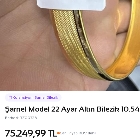
Koleksiyon: Şarnel Bilezik
Şarnel Model 22 Ayar Altın Bilezik 10.5
Barkod: BZ00728
75.249,99 TL
Canli fiyat
· KDV dahil