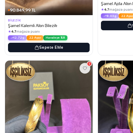
Şarnel Ajda Altın 
★
90.849,99 TL
4.7
mağaza puanı
8.03g
22 Ayar
BILEZIK
Şarnel Kalemli Altın Bilezik
★
4.7
mağaza puanı
12.72g
22 Ayar
Havaleye %8
Sepete Ekle
1