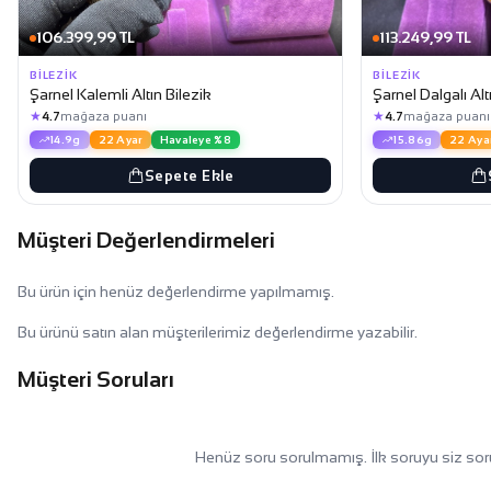
106.399,99 TL
113.249,99 TL
BILEZIK
BILEZIK
Şarnel Kalemli Altın Bilezik
Şarnel Dalgalı Alt
★
★
4.7
mağaza puanı
4.7
mağaza puanı
14.9g
22 Ayar
Havaleye %8
15.86g
22 Aya
Sepete Ekle
Müşteri Değerlendirmeleri
Bu ürün için henüz değerlendirme yapılmamış.
Bu ürünü satın alan müşterilerimiz değerlendirme yazabilir.
Müşteri Soruları
Henüz soru sorulmamış. İlk soruyu siz sor