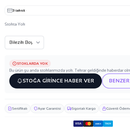
3 taksit
·
Stokta Yok
STOKLARDA YOK
Bu ürün şu anda stoklarımızda yok. Tekrar geldiğinde haberdar olm
STOĞA GİRİNCE HABER VER
BENZER
Sertifikalı
Ayar Garantisi
Sigortalı Kargo
Güvenli Ödem
VISA
TROY
AMEX