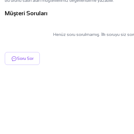
Bu ürünü satın alan müşterilerimiz değerlendirme yazabilir.
Müşteri Soruları
Henüz soru sorulmamış. İlk soruyu siz sor
Soru Sor