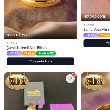
57.799,99 TL
BILEZIK
Şarnel Ajda Altın 
88.749,99 TL
8.03g
22 Ayar
BILEZIK
Şarnel Kalemli Altın Bilezik
12.72g
22 Ayar
Havaleye %7
Sepete Ekle
1