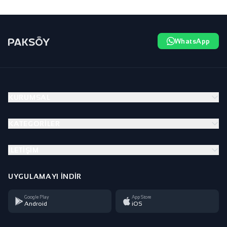
WhatsApp
KURUMSAL
KATEGORILER
İLETIŞIM
UYGULAMAYI İNDIR
Google Play
App Store
Android
iOS