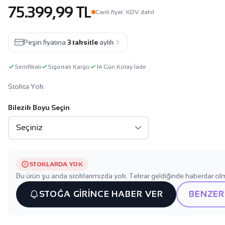
75.399,99 TL
Canli fiyat
· KDV dahil
Peşin fiyatına
3 taksitle
aylık
Sertifikalı
Sigortalı Kargo
14 Gün Kolay İade
Stokta Yok
Bilezik Boyu Seçin
STOKLARDA YOK
Bu ürün şu anda stoklarımızda yok. Tekrar geldiğinde haberdar olm
STOĞA GİRİNCE HABER VER
BENZER