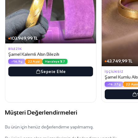
103.949,99 TL
BILEZIK
Şarnel Kalemli Altın Bilezik
43.749,99 TL
14.9g
22 Ayar
Havaleye %7
Sepete Ekle
İŞÇILIKSIZ
Şarnel Kumlu Altı
6.27g
22 Ayar
Müşteri Değerlendirmeleri
Bu ürün için henüz değerlendirme yapılmamış.