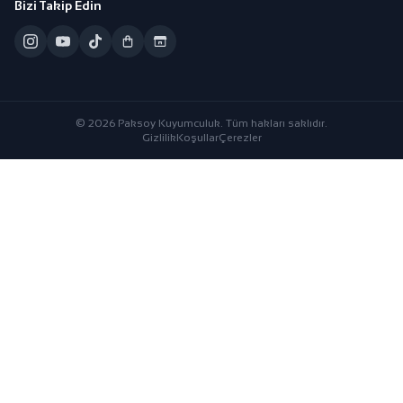
Bizi Takip Edin
© 2026 Paksoy Kuyumculuk. Tüm hakları saklıdır.
Gizlilik
Koşullar
Çerezler