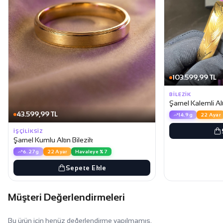
103.599,99 TL
BILEZIK
Şarnel Kalemli Alt
43.599,99 TL
14.9g
22 Ayar
İŞÇILIKSIZ
Şarnel Kumlu Altın Bilezik
6.27g
22 Ayar
Havaleye %7
Sepete Ekle
Müşteri Değerlendirmeleri
Bu ürün için henüz değerlendirme yapılmamış.