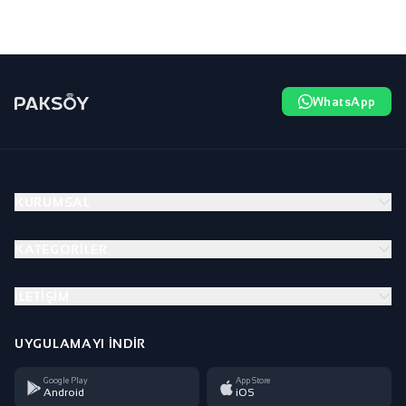
WhatsApp
KURUMSAL
KATEGORILER
İLETIŞIM
UYGULAMAYI İNDIR
Google Play
App Store
Android
iOS