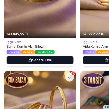
43.449,99 TL
41.299,99 TL
İŞÇILIKSIZ
İŞÇILIKSIZ
Şarnel Kumlu Altın Bilezik
Ajda Kumlu Altın 
6.27g
22 Ayar
Havaleye %7
5.61g
22 Ayar
Sepete Ekle
1