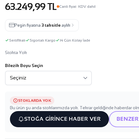
63.249,99 TL
Canli fiyat
· KDV dahil
Peşin fiyatına
3 taksitle
aylık
Sertifikalı
Sigortalı Kargo
14 Gün Kolay İade
Stokta Yok
Bilezik Boyu Seçin
STOKLARDA YOK
Bu ürün şu anda stoklarımızda yok. Tekrar geldiğinde haberdar olm
STOĞA GİRİNCE HABER VER
BENZER