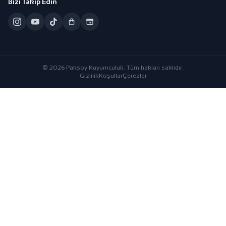
Bizi Takip Edin
© 2026 Paksoy Kuyumculuk. Tüm hakları saklıdır.
Gizlilik
Koşullar
Çerezler