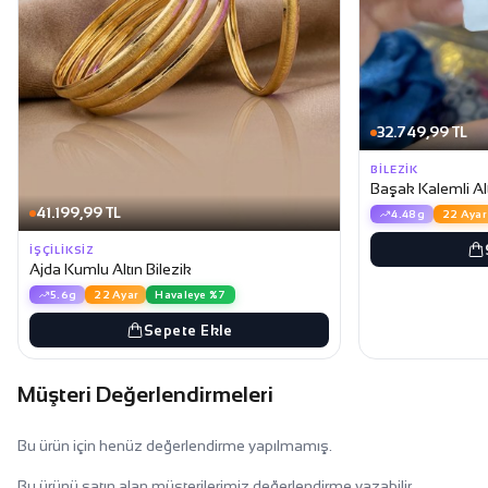
32.749,99 TL
BILEZIK
Başak Kalemli Alt
41.199,99 TL
4.48g
22 Ayar
İŞÇILIKSIZ
Ajda Kumlu Altın Bilezik
5.6g
22 Ayar
Havaleye %7
Sepete Ekle
Müşteri Değerlendirmeleri
Bu ürün için henüz değerlendirme yapılmamış.
Bu ürünü satın alan müşterilerimiz değerlendirme yazabilir.