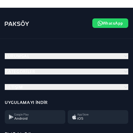
WhatsApp
KURUMSAL
KATEGORILER
İLETIŞIM
UYGULAMAYI İNDIR
Google Play
App Store
Android
iOS