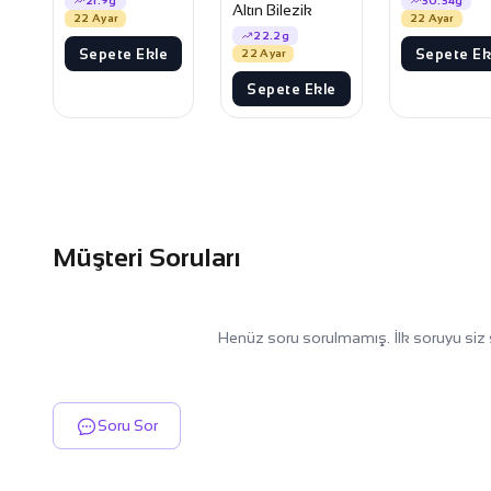
21.9g
30.34g
Altın Bilezik
22 Ayar
22 Ayar
22.2g
Sepete Ekle
Sepete Ek
22 Ayar
Sepete Ekle
Müşteri Soruları
Henüz soru sorulmamış. İlk soruyu siz 
Soru Sor