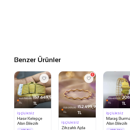
Benzer Ürünler
1
157.649,99
208
163.749,99
216.499,99
TL
TL
TL
TL
152.499,99
158.399,99
TL
TL
İŞÇILIKSIZ
İŞÇILIKSIZ
Hasır Kelepçe
Maraş Burm
İŞÇILIKSIZ
Altın Bilezik
Altın Bilezik
Zikzaklı Ajda