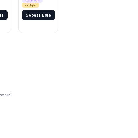
29.78g
22 Ayar
le
Sepete Ekle
sorun!