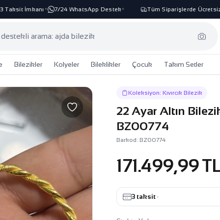
aksit İmkanı
7/24 WhatsApp Destek
Tüm Siparişlerde Ücretsiz K
✦
✦
e
Bilezikler
Kolyeler
Bileklikler
Çocuk
Takım Setler
Koleksiyon: Kıvırcık Bilezik
22 Ayar Altın Bilezi
BZ00774
Barkod: BZ00774
171.499,99 T
3 taksit
·