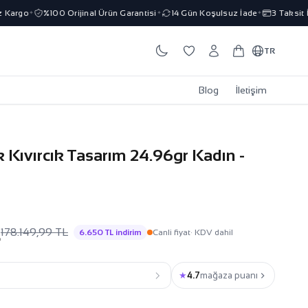
argo
%100 Orijinal Ürün Garantisi
14 Gün Koşulsuz İade
3 Taksit İmk
✦
✦
✦
TR
Blog
İletişim
k Kıvırcık Tasarım 24.96gr Kadın -
L
178.149,99 TL
6.650 TL indirim
Canli fiyat
· KDV dahil
★
4.7
mağaza puanı