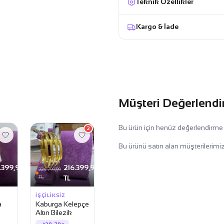
Teknik Özellikler
Kargo & İade
Müşteri Değerlendi
Bu ürün için henüz değerlendirme
2
Bu ürünü satın alan müşterilerimiz
.399,99
216.399,99
224.799,99
TL
TL
İŞÇILIKSIZ
a
Kaburga Kelepçe
Altın Bilezik