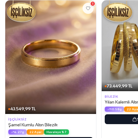
1
73.449,99 TL
BILEZIK
Yılan Kalemli Altı
43.549,99 TL
10.58g
22 Aya
İŞÇILIKSIZ
Şarnel Kumlu Altın Bilezik
6.27g
22 Ayar
Havaleye %7