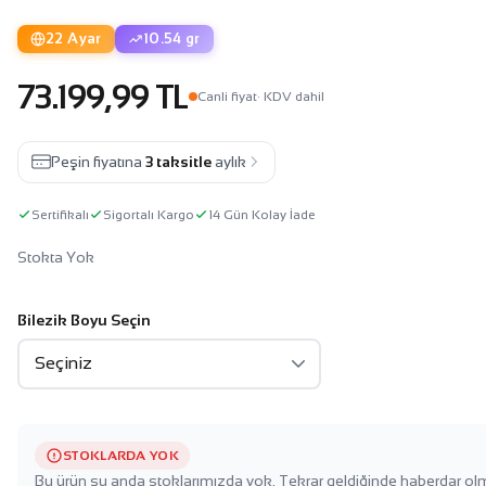
22 Ayar
10.54 gr
73.199,99 TL
Canli fiyat
· KDV dahil
Peşin fiyatına
3 taksitle
aylık
Sertifikalı
Sigortalı Kargo
14 Gün Kolay İade
Stokta Yok
Bilezik Boyu Seçin
STOKLARDA YOK
Bu ürün şu anda stoklarımızda yok. Tekrar geldiğinde haberdar olm