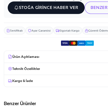
STOĞA GİRİNCE HABER VER
BENZER
Sertifikalı
Ayar Garantisi
Sigortalı Kargo
Güvenli Ödem
VISA
TROY
AMEX
Ürün Açıklaması
Teknik Özellikler
Kargo & İade
Benzer Ürünler