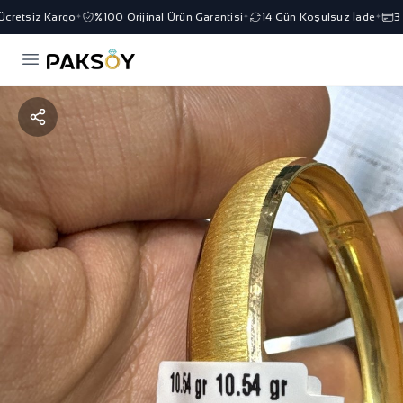
retsiz Kargo
%100 Orijinal Ürün Garantisi
14 Gün Koşulsuz İade
3 Ta
✦
✦
✦