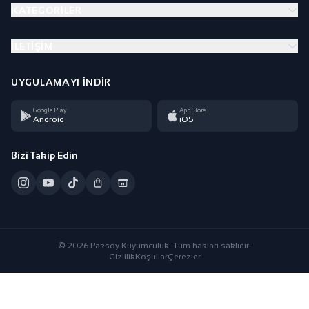
KATEGORILER
İLETIŞIM
UYGULAMAYI İNDIR
Google Play
App Store
Android
iOS
Bizi Takip Edin
© 2026 Paksoy Kuyumculuk. Tüm hakları saklıdır.
Gizlilik
Koşullar
Çerezler