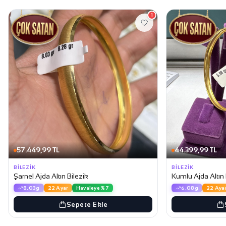
1
57.449,99 TL
44.399,99 TL
BILEZIK
BILEZIK
Şarnel Ajda Altın Bilezik
Kumlu Ajda Altın 
8.03g
22 Ayar
Havaleye %7
6.08g
22 Aya
Sepete Ekle